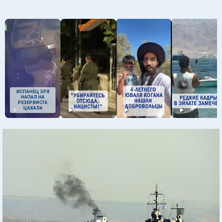
ИСПАНЕЦ ЗРЯ
НАПАЛ НА
РЕЗЕРВИСТА
ЦАХАЛА