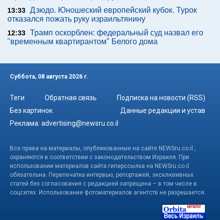
Дзюдо. Юношеский европейский кубок. Турок
13:33
отказался пожать руку израильтянину
Трамп оскорблен: федеральный суд назвал его
12:33
"временным квартирантом" Белого дома
Суббота, 08 августа 2026 г.
Теги
Обратная связь
Подписка на новости (RSS)
Без картинок
Данные редакции и устав
Реклама:
advertising@newsru.co.il
Все права на материалы, опубликованные на сайте NEWSru.co.il ,
охраняются в соответствии с законодательством Израиля. При
использовании материалов сайта гиперссылка на NEWSru.co.il
обязательна. Перепечатка интервью, репортажей, эксклюзивных
статей без согласования с редакцией запрещена – в том числе в
соцсетях. Использование фотоматериалов агентств не разрешается.