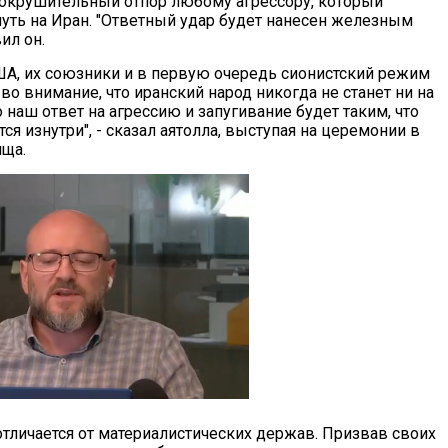
сокрушительный отпор любому агрессору, который
нуть на Иран. "Ответный удар будет нанесен железным
ил он.
ША, их союзники и в первую очередь сионистский режим
о внимание, что иранский народ никогда не станет ни на
о наш ответ на агрессию и запугивание будет таким, что
ся изнутри", - сказал аятолла, выступая на церемонии в
ища.
тличается от материалистических держав. Призвав своих