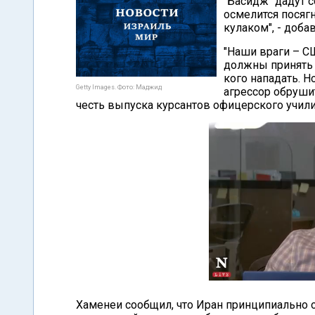
"Басидж" дадут 
осмелится посяг
кулаком", - добав
"Наши враги – С
должны принять в
кого нападать. Н
Getty Images. Фото: Маджид
агрессор обрушит
честь выпуска курсантов офицерского учил
Хаменеи сообщил, что Иран принципиально о