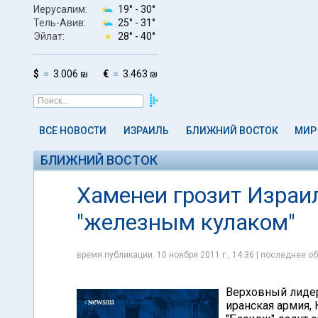
Иерусалим:
19° -
30°
Тель-Авив:
25° -
31°
Эйлат:
28° -
40°
$
3.006 ₪
€
3.463 ₪
ВСЕ НОВОСТИ
ИЗРАИЛЬ
БЛИЖНИЙ ВОСТОК
МИР
БЛИЖНИЙ ВОСТОК
Хаменеи грозит Израи
"железным кулаком"
время публикации: 10 ноября 2011 г., 14:36 | последнее об
Верховный лидер
иранская армия,