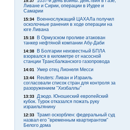
1037-й день войны: действия в Газе,
15:37
Ливане и Сирии, операции в Иудее и
Самарии
Военнослужащий ЦАХАЛа получил
15:34
осколочные ранения в ходе операции на
юге Ливана
В Ормузском проливе атакован
15:18
танкер нефтяной компании Абу-Даби
В Болгарии неизвестный БПЛА
14:38
взорвался в километре от насосной
станции Трансбалканского газопровода
Умер отец Лионеля Месси
14:01
Reuters: Ливан и Израиль
13:44
согласовали список стран для контроля за
разоружением "Хизбаллы"
Дзюдо. Юношеский европейский
13:33
кубок. Турок отказался пожать руку
израильтянину
Трамп оскорблен: федеральный суд
12:33
назвал его "временным квартирантом"
Белого дома