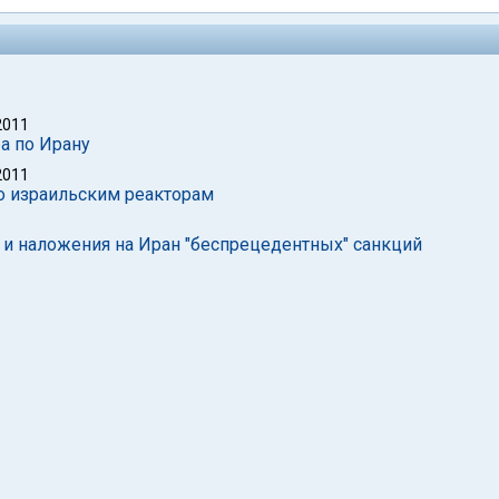
2011
а по Ирану
2011
по израильским реакторам
 и наложения на Иран "беспрецедентных" санкций