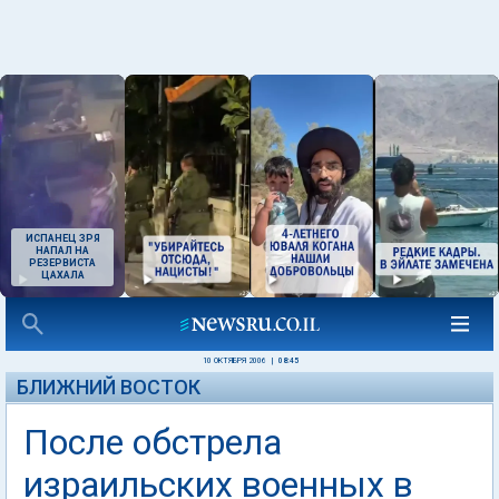
ИСПАНЕЦ ЗРЯ
НАПАЛ НА
РЕЗЕРВИСТА
ЦАХАЛА
10 ОКТЯБРЯ 2006
|
08:45
БЛИЖНИЙ ВОСТОК
После обстрела
израильских военных в