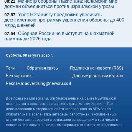
Министр обороны Пакистана: исламский мир
08:21
должен объединиться против израильской угрозы
Ynet: Нетаниягу предложил увеличить
07:57
десятилетнюю программу укрепления обороны до 400
млрд шекелей
Сборная России не выступит на шахматной
07:54
олимпиаде 2026 года
Суббота, 08 августа 2026 г.
Теги
Обратная связь
Подписка на новости (RSS)
Без картинок
Данные редакции и устав
Реклама:
advertising@newsru.co.il
Все права на материалы, опубликованные на сайте NEWSru.co.il ,
охраняются в соответствии с законодательством Израиля. При
использовании материалов сайта гиперссылка на NEWSru.co.il
обязательна. Перепечатка интервью, репортажей, эксклюзивных
статей без согласования с редакцией запрещена – в том числе в
соцсетях. Использование фотоматериалов агентств не разрешается.