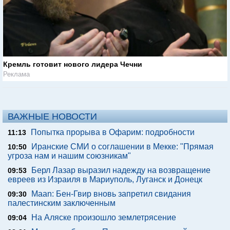
Кремль готовит нового лидера Чечни
Реклама
ВАЖНЫЕ НОВОСТИ
Попытка прорыва в Офарим: подробности
11:13
Иранские СМИ о соглашении в Мекке: "Прямая
10:50
угроза нам и нашим союзникам"
Берл Лазар выразил надежду на возвращение
09:53
евреев из Израиля в Мариуполь, Луганск и Донецк
Maan: Бен-Гвир вновь запретил свидания
09:30
палестинским заключенным
На Аляске произошло землетрясение
09:04