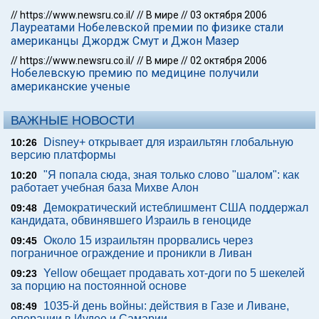
//
https://www.newsru.co.il/
//
В мире
//
03 октября 2006
Лауреатами Нобелевской премии по физике стали
американцы Джордж Смут и Джон Мазер
//
https://www.newsru.co.il/
//
В мире
//
02 октября 2006
Нобелевскую премию по медицине получили
американские ученые
ВАЖНЫЕ НОВОСТИ
Disney+ открывает для израильтян глобальную
10:26
версию платформы
"Я попала сюда, зная только слово "шалом": как
10:20
работает учебная база Михве Алон
Демократический истеблишмент США поддержал
09:48
кандидата, обвинявшего Израиль в геноциде
Около 15 израильтян прорвались через
09:45
пограничное ограждение и проникли в Ливан
Yellow обещает продавать хот-доги по 5 шекелей
09:23
за порцию на постоянной основе
1035-й день войны: действия в Газе и Ливане,
08:49
операции в Иудее и Самарии