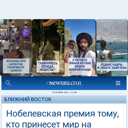
ИСПАНЕЦ ЗРЯ
НАПАЛ НА
РЕЗЕРВИСТА
ЦАХАЛА
10 ОКТЯБРЯ 2006
|
07:56
БЛИЖНИЙ ВОСТОК
Нобелевская премия тому,
кто принесет мир на