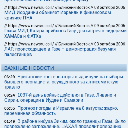
//
https://www.newsru.co.il/
//
Ближний Восток
//
08 октября 2006
МИД Иордании обвиняет Израиль в финансовом
кризисе ПНА
//
https://www.newsru.co.il/
//
Ближний Восток
//
09 октября 2006
Глава МИД Катара прибыл в Газу для встреч с лидерами
ХАМАСа и ФАТХа
//
https://www.newsru.co.il/
//
Ближний Восток
//
03 октября 2006
ЛАГ: происходящее в Газе – демонстрация безумия
палестинцев
ВАЖНЫЕ НОВОСТИ
Британские консерваторы выдвинули на выборы
06:29
бывшего неонациста, осужденного за антисемитскую
травлю
1037-й день войны: действия в Газе, Ливане и
06:24
Сирии, операции в Иудее и Самарии
Прогноз погоды в Израиле на 8 августа: жарко,
05:55
переменная облачность
В районе кибуца Зиким, около границы Газы, было
01:49
повреждено заграждение. ЦАХАЛ проводит операцию