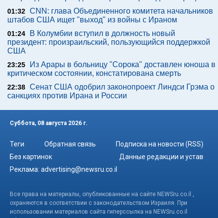
CNN: глава Объединенного комитета начальников
01:32
штабов США ищет "выход" из войны с Ираном
В Колумбии вступил в должность новый
01:24
президент: произраильский, пользующийся поддержкой
США
Из Арары в больницу "Сорока" доставлен юноша в
23:25
критическом состоянии, констатирована смерть
Сенат США одобрил законопроект Линдси Грэма о
22:38
санкциях против Ирана и России
Суббота, 08 августа 2026 г.
Теги
Обратная связь
Подписка на новости (RSS)
Без картинок
Данные редакции и устав
Реклама:
advertising@newsru.co.il
Все права на материалы, опубликованные на сайте NEWSru.co.il ,
охраняются в соответствии с законодательством Израиля. При
использовании материалов сайта гиперссылка на NEWSru.co.il