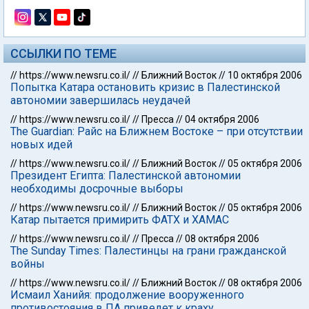
ССЫЛКИ ПО ТЕМЕ
//
https://www.newsru.co.il/
//
Ближний Восток
//
10 октября 2006
Попытка Катара остановить кризис в Палестинской
автономии завершилась неудачей
//
https://www.newsru.co.il/
//
Пресса
//
04 октября 2006
The Guardian: Райс на Ближнем Востоке – при отсутствии
новых идей
//
https://www.newsru.co.il/
//
Ближний Восток
//
05 октября 2006
Президент Египта: Палестинской автономии
необходимы досрочные выборы
//
https://www.newsru.co.il/
//
Ближний Восток
//
05 октября 2006
Катар пытается примирить ФАТХ и ХАМАС
//
https://www.newsru.co.il/
//
Пресса
//
08 октября 2006
The Sunday Times: Палестинцы на грани гражданской
войны
//
https://www.newsru.co.il/
//
Ближний Восток
//
08 октября 2006
Исмаил Ханийя: продолжение вооруженного
противостояния в ПА приведет к краху