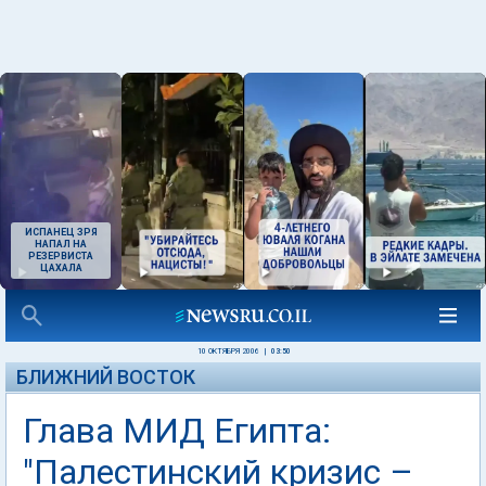
ИСПАНЕЦ ЗРЯ
НАПАЛ НА
РЕЗЕРВИСТА
ЦАХАЛА
10 ОКТЯБРЯ 2006
|
03:50
БЛИЖНИЙ ВОСТОК
Глава МИД Египта:
"Палестинский кризис –