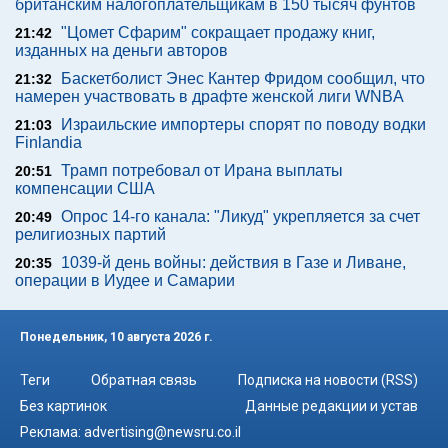
британским налогоплательщикам в 150 тысяч фунтов
"Цомет Сфарим" сокращает продажу книг,
21:42
изданных на деньги авторов
Баскетболист Энес Кантер Фридом сообщил, что
21:32
намерен участвовать в драфте женской лиги WNBA
Израильские импортеры спорят по поводу водки
21:03
Finlandia
Трамп потребовал от Ирана выплаты
20:51
компенсации США
Опрос 14-го канала: "Ликуд" укрепляется за счет
20:49
религиозных партий
1039-й день войны: действия в Газе и Ливане,
20:35
операции в Иудее и Самарии
Понедельник, 10 августа 2026 г.
Теги
Обратная связь
Подписка на новости (RSS)
Без картинок
Данные редакции и устав
Реклама:
advertising@newsru.co.il