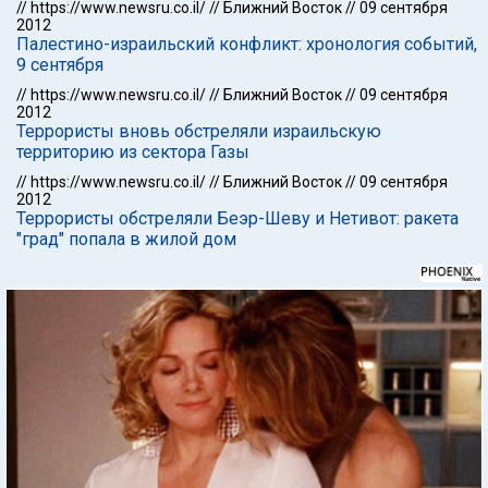
//
https://www.newsru.co.il/
//
Ближний Восток
//
09 сентября
2012
Палестино-израильский конфликт: хронология событий,
9 сентября
//
https://www.newsru.co.il/
//
Ближний Восток
//
09 сентября
2012
Террористы вновь обстреляли израильскую
территорию из сектора Газы
//
https://www.newsru.co.il/
//
Ближний Восток
//
09 сентября
2012
Террористы обстреляли Беэр-Шеву и Нетивот: ракета
"град" попала в жилой дом