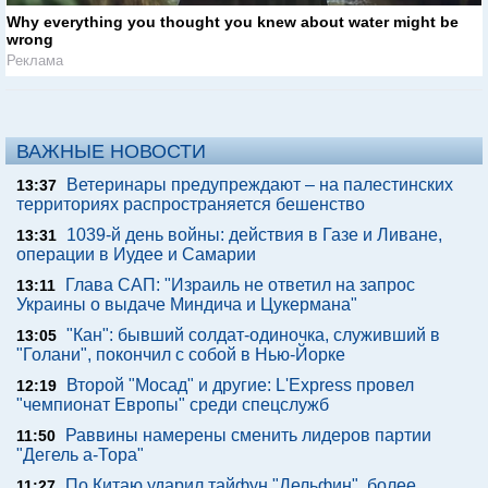
Why everything you thought you knew about water might be
wrong
Реклама
ВАЖНЫЕ НОВОСТИ
Ветеринары предупреждают – на палестинских
13:37
территориях распространяется бешенство
1039-й день войны: действия в Газе и Ливане,
13:31
операции в Иудее и Самарии
Глава САП: "Израиль не ответил на запрос
13:11
Украины о выдаче Миндича и Цукермана"
"Кан": бывший солдат-одиночка, служивший в
13:05
"Голани", покончил с собой в Нью-Йорке
Второй "Мосад" и другие: L'Express провел
12:19
"чемпионат Европы" среди спецслужб
Раввины намерены сменить лидеров партии
11:50
"Дегель а-Тора"
По Китаю ударил тайфун "Дельфин", более
11:27