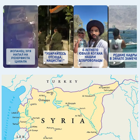
ИСПАНЕЦ ЗРЯ
НАПАЛ НА
РЕЗЕРВИСТА
ЦАХАЛА