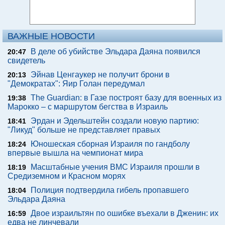
ВАЖНЫЕ НОВОСТИ
В деле об убийстве Эльдара Даяна появился
20:47
свидетель
Эйнав Ценгаукер не получит брони в
20:13
"Демократах": Яир Голан передумал
The Guardian: в Газе построят базу для военных из
19:38
Марокко – с маршрутом бегства в Израиль
Эрдан и Эдельштейн создали новую партию:
18:41
"Ликуд" больше не представляет правых
Юношеская сборная Израиля по гандболу
18:24
впервые вышла на чемпионат мира
Масштабные учения ВМС Израиля прошли в
18:19
Средиземном и Красном морях
Полиция подтвердила гибель пропавшего
18:04
Эльдара Даяна
Двое израильтян по ошибке въехали в Дженин: их
16:59
едва не линчевали