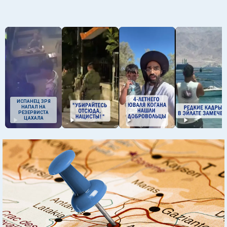
ИСПАНЕЦ ЗРЯ
НАПАЛ НА
РЕЗЕРВИСТА
ЦАХАЛА