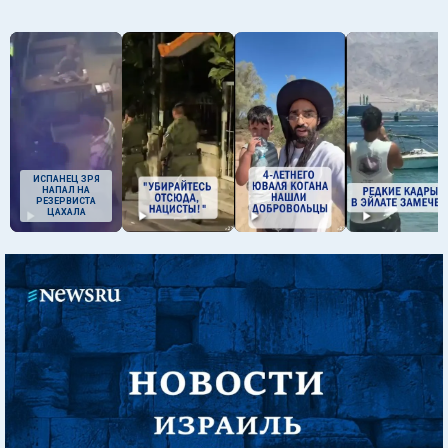
ИСПАНЕЦ ЗРЯ
НАПАЛ НА
РЕЗЕРВИСТА
ЦАХАЛА