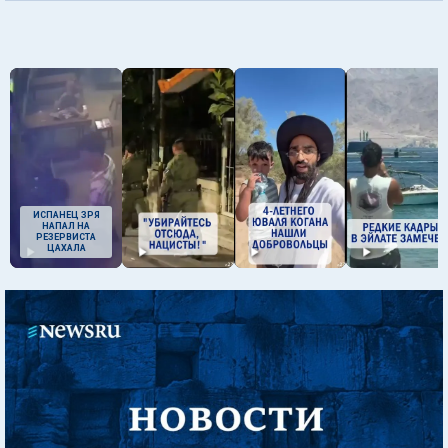
ИСПАНЕЦ ЗРЯ
НАПАЛ НА
РЕЗЕРВИСТА
ЦАХАЛА