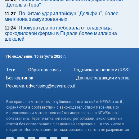
"Дегель а-Тора"
По Китаю ударил тайфун "Дельфин", более
11:27
миллиона эвакуированных
Прокуратура потребовала от владельца
11:24
крокодиловой фермы в Пцаэле более миллиона
шекелей
Понедельник, 10 августа 2026 г.
Теги
Обратная связь
Подписка на новости (RSS)
Без картинок
Данные редакции и устав
Реклама:
advertising@newsru.co.il
Все права на материалы, опубликованные на сайте NEWSru.co.il ,
охраняются в соответствии с законодательством Израиля. При
использовании материалов сайта гиперссылка на NEWSru.co.il
обязательна. Перепечатка интервью, репортажей, эксклюзивных
статей без согласования с редакцией запрещена – в том числе в
соцсетях. Использование фотоматериалов агентств не разрешается.