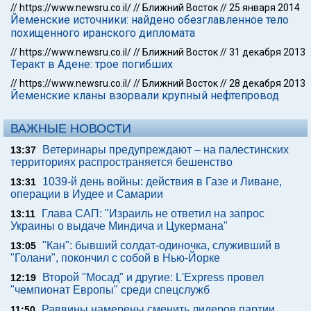
//
https://www.newsru.co.il/
//
Ближний Восток
//
25 января 2014
Йеменские источники: найдено обезглавленное тело
похищенного иранского дипломата
//
https://www.newsru.co.il/
//
Ближний Восток
//
31 декабря 2013
Теракт в Адене: трое погибших
//
https://www.newsru.co.il/
//
Ближний Восток
//
28 декабря 2013
Йеменские кланы взорвали крупный нефтепровод
ВАЖНЫЕ НОВОСТИ
Ветеринары предупреждают – на палестинских
13:37
территориях распространяется бешенство
1039-й день войны: действия в Газе и Ливане,
13:31
операции в Иудее и Самарии
Глава САП: "Израиль не ответил на запрос
13:11
Украины о выдаче Миндича и Цукермана"
"Кан": бывший солдат-одиночка, служивший в
13:05
"Голани", покончил с собой в Нью-Йорке
Второй "Мосад" и другие: L'Express провел
12:19
"чемпионат Европы" среди спецслужб
Раввины намерены сменить лидеров партии
11:50