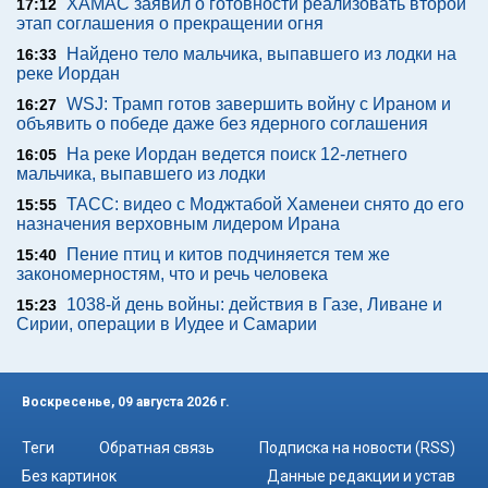
ХАМАС заявил о готовности реализовать второй
17:12
этап соглашения о прекращении огня
Найдено тело мальчика, выпавшего из лодки на
16:33
реке Иордан
WSJ: Трамп готов завершить войну с Ираном и
16:27
объявить о победе даже без ядерного соглашения
На реке Иордан ведется поиск 12-летнего
16:05
мальчика, выпавшего из лодки
ТАСС: видео с Моджтабой Хаменеи снято до его
15:55
назначения верховным лидером Ирана
Пение птиц и китов подчиняется тем же
15:40
закономерностям, что и речь человека
1038-й день войны: действия в Газе, Ливане и
15:23
Сирии, операции в Иудее и Самарии
Воскресенье, 09 августа 2026 г.
Теги
Обратная связь
Подписка на новости (RSS)
Без картинок
Данные редакции и устав