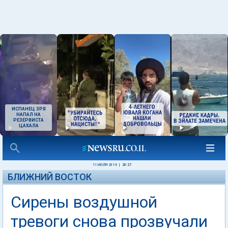
ИСПАНЕЦ ЗРЯ
НАПАЛ НА
РЕЗЕРВИСТА
ЦАХАЛА
11 ИЮЛЯ 2014
|
20:27
БЛИЖНИЙ ВОСТОК
Сирены воздушной
тревоги снова прозвучали