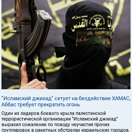
"Исламский джихад" сетует на бездействие ХАМАС,
Аббас требует прекратить огонь
Один из лидеров боевого крыла палестинской
террористической организации "Исламский джихад"
выразил сожаление по поводу неучастия прочих
группировок в ракетных обстрелах израильских городов.