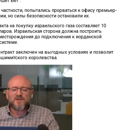
шет Бет".
 частности, попытались прорваться к офису премьер-
ии, но силы безопасности остановили их.
кта на покупку израильского газа составляет 10
аров. Израильская сторона должна построить
месторождения до подключения к иорданской
системе.
онтракт заключен на выгодных условиях и позволит
ашимитского королевства.