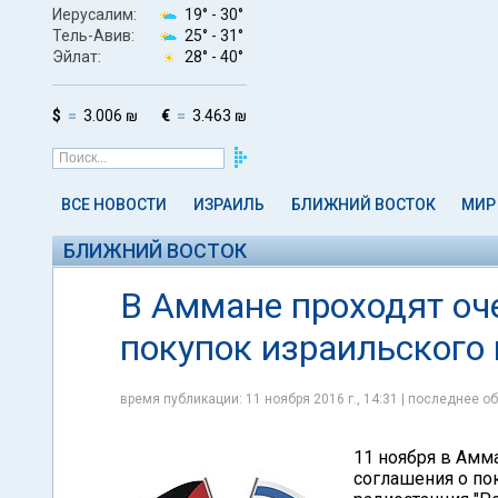
Иерусалим:
19° -
30°
Тель-Авив:
25° -
31°
Эйлат:
28° -
40°
$
3.006 ₪
€
3.463 ₪
ВСЕ НОВОСТИ
ИЗРАИЛЬ
БЛИЖНИЙ ВОСТОК
МИР
БЛИЖНИЙ ВОСТОК
В Аммане проходят оч
покупок израильского 
время публикации: 11 ноября 2016 г., 14:31 | последнее об
11 ноября в Амм
соглашения о по