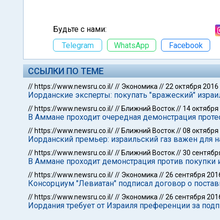
Будьте с нами:
Telegram
WhatsApp
Facebook
ССЫЛКИ ПО ТЕМЕ
//
https://www.newsru.co.il/
//
Экономика
//
22 октября 2016
Иорданские эксперты: покупать "вражеский" израи
//
https://www.newsru.co.il/
//
Ближний Восток
//
14 октября
В Аммане проходит очередная демонстрация протес
//
https://www.newsru.co.il/
//
Ближний Восток
//
08 октября
Иорданский премьер: израильский газ важен для 
//
https://www.newsru.co.il/
//
Ближний Восток
//
30 сентябр
В Аммане проходит демонстрация против покупки и
//
https://www.newsru.co.il/
//
Экономика
//
26 сентября 201
Консорциум "Левиатан" подписал договор о постав
//
https://www.newsru.co.il/
//
Экономика
//
26 сентября 201
Иордания требует от Израиля преференции за подп