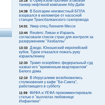
В Ормузском проливе атакован
15:18
танкер нефтяной компании Абу-Даби
В Болгарии неизвестный БПЛА
14:38
взорвался в километре от насосной
станции Трансбалканского газопровода
Умер отец Лионеля Месси
14:01
Reuters: Ливан и Израиль
13:44
согласовали список стран для контроля за
разоружением "Хизбаллы"
Дзюдо. Юношеский европейский
13:33
кубок. Турок отказался пожать руку
израильтянину
Трамп оскорблен: федеральный суд
12:33
назвал его "временным квартирантом"
Белого дома
В Иерусалиме возобновились
12:10
столкновения у кафе "Бе-Симта",
работающего в субботу
ФИФА и УЕФА прокомментировали
11:59
статью о "выплатах любовнице
Инфантино"