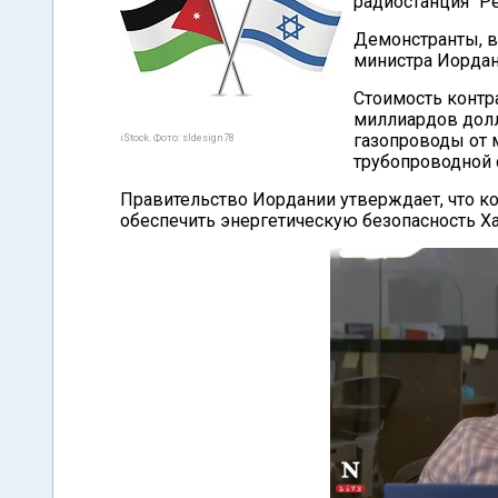
радиостанция "Ре
Демонстранты, в
министра Иордан
Стоимость контра
миллиардов долл
газопроводы от 
iStock. Фото: sldesign78
трубопроводной 
Правительство Иордании утверждает, что к
обеспечить энергетическую безопасность Х