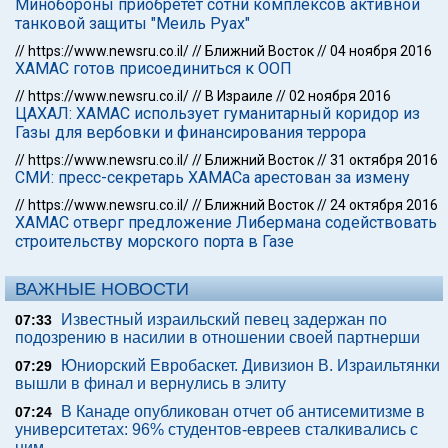
Минобороны приобретет сотни комплексов активной
танковой защиты "Меиль Руах"
//
https://www.newsru.co.il/
//
Ближний Восток
//
04 ноября 2016
ХАМАС готов присоединиться к ООП
//
https://www.newsru.co.il/
//
В Израиле
//
02 ноября 2016
ЦАХАЛ: ХАМАС использует гуманитарный коридор из
Газы для вербовки и финансирования террора
//
https://www.newsru.co.il/
//
Ближний Восток
//
31 октября 2016
СМИ: пресс-секретарь ХАМАСа арестован за измену
//
https://www.newsru.co.il/
//
Ближний Восток
//
24 октября 2016
ХАМАС отверг предложение Либермана содействовать
строительству морского порта в Газе
ВАЖНЫЕ НОВОСТИ
Известный израильский певец задержан по
07:33
подозрению в насилии в отношении своей партнерши
Юниорский Евробаскет. Дивизион В. Израильтянки
07:29
вышли в финал и вернулись в элиту
В Канаде опубликован отчет об антисемитизме в
07:24
университетах: 96% студентов-евреев сталкивались с
ним