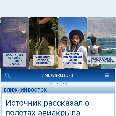
ИСПАНЕЦ ЗРЯ
НАПАЛ НА
РЕЗЕРВИСТА
ЦАХАЛА
11 НОЯБРЯ 2016
|
08:30
БЛИЖНИЙ ВОСТОК
Источник рассказал о
полетах авиакрыла