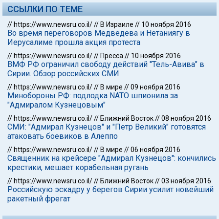
ССЫЛКИ ПО ТЕМЕ
//
https://www.newsru.co.il/
//
В Израиле
//
10 ноября 2016
Во время переговоров Медведева и Нетаниягу в
Иерусалиме прошла акция протеста
//
https://www.newsru.co.il/
//
Пресса
//
10 ноября 2016
ВМФ РФ ограничил свободу действий "Тель-Авива" в
Сирии. Обзор российских СМИ
//
https://www.newsru.co.il/
//
В мире
//
09 ноября 2016
Минобороны РФ: подлодка NATO шпионила за
"Адмиралом Кузнецовым"
//
https://www.newsru.co.il/
//
Ближний Восток
//
08 ноября 2016
СМИ: "Адмирал Кузнецов" и "Петр Великий" готовятся
атаковать боевиков в Алеппо
//
https://www.newsru.co.il/
//
В мире
//
06 ноября 2016
Священник на крейсере "Адмирал Кузнецов": кончились
крестики, мешает корабельная ругань
//
https://www.newsru.co.il/
//
Ближний Восток
//
03 ноября 2016
Российскую эскадру у берегов Сирии усилит новейший
ракетный фрегат