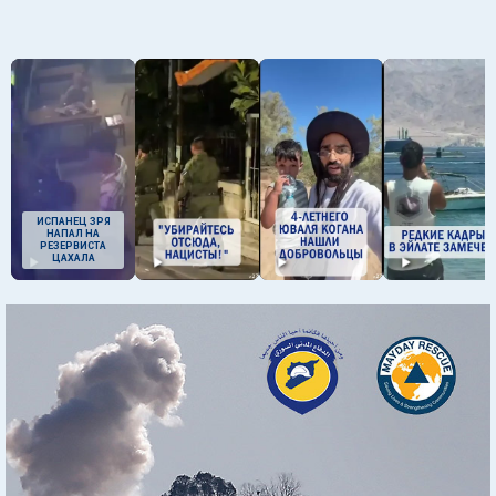
ИСПАНЕЦ ЗРЯ
НАПАЛ НА
РЕЗЕРВИСТА
ЦАХАЛА