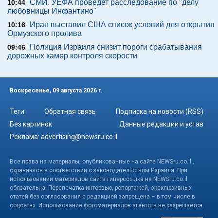
СМИ. УЕФА проведет расследование по "делу
10:44
любовницы Инфантино"
Иран выставил США список условий для открытия
10:16
Ормузского пролива
Полиция Израиля снизит пороги срабатывания
09:46
дорожных камер контроля скорости
Воскресенье, 09 августа 2026 г.
Теги
Обратная связь
Подписка на новости (RSS)
Без картинок
Данные редакции и устав
Реклама:
advertising@newsru.co.il
Все права на материалы, опубликованные на сайте NEWSru.co.il ,
охраняются в соответствии с законодательством Израиля. При
использовании материалов сайта гиперссылка на NEWSru.co.il
обязательна. Перепечатка интервью, репортажей, эксклюзивных
статей без согласования с редакцией запрещена – в том числе в
соцсетях. Использование фотоматериалов агентств не разрешается.