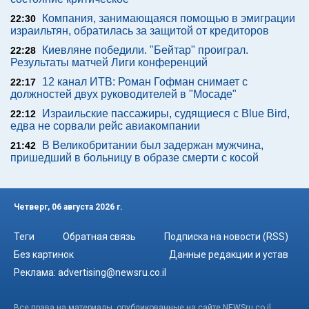
Компания, занимающаяся помощью в эмиграции
22:30
израильтян, обратилась за защитой от кредиторов
Киевляне победили. "Бейтар" проиграл.
22:28
Результаты матчей Лиги конференций
12 канал ИТВ: Роман Гофман снимает с
22:17
должностей двух руководителей в "Мосаде"
Израильские пассажиры, судящиеся с Blue Bird,
22:12
едва не сорвали рейс авиакомпании
В Великобритании был задержан мужчина,
21:42
пришедший в больницу в образе смерти с косой
Четверг, 06 августа 2026 г.
Теги
Обратная связь
Подписка на новости (RSS)
Без картинок
Данные редакции и устав
Реклама:
advertising@newsru.co.il
Все права на материалы, опубликованные на сайте NEWSru.co.il ,