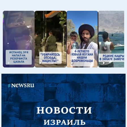
ИСПАНЕЦ ЗРЯ
НАПАЛ НА
РЕЗЕРВИСТА
ЦАХАЛА