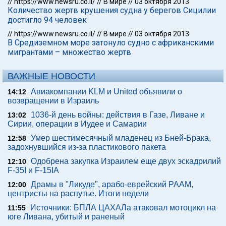
//
https://www.newsru.co.il/
//
В мире
//
03 октября 2013
Количество жертв крушения судна у берегов Сицилии
достигло 94 человек
//
https://www.newsru.co.il/
//
В мире
//
03 октября 2013
В Средиземном море затонуло судно с африканскими
мигрантами – множество жертв
ВАЖНЫЕ НОВОСТИ
Авиакомпании KLM и United объявили о
14:12
возвращении в Израиль
1036-й день войны: действия в Газе, Ливане и
13:02
Сирии, операции в Иудее и Самарии
Умер шестимесячный младенец из Бней-Брака,
12:58
задохнувшийся из-за пластикового пакета
Одобрена закупка Израилем еще двух эскадрилий
12:10
F-35I и F-15IA
Драмы в "Ликуде", арабо-еврейский РААМ,
12:00
центристы на распутье. Итоги недели
Источники: БПЛА ЦАХАЛа атаковал мотоцикл на
11:55
юге Ливана, убитый и раненый