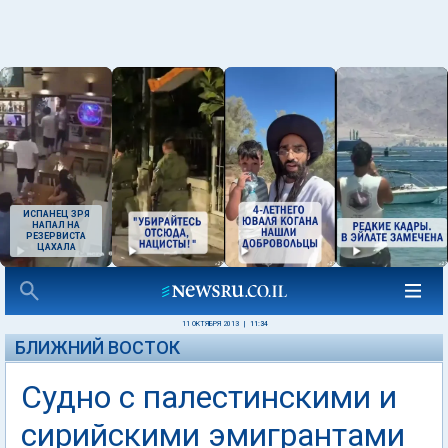
ИСПАНЕЦ ЗРЯ
НАПАЛ НА
РЕЗЕРВИСТА
ЦАХАЛА
11 ОКТЯБРЯ 2013
|
11:34
БЛИЖНИЙ ВОСТОК
Судно с палестинскими и
сирийскими эмигрантами