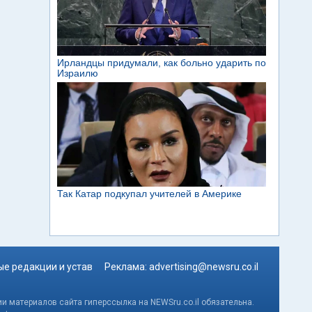
е редакции и устав
Реклама:
advertising@newsru.co.il
и материалов сайта гиперссылка на NEWSru.co.il обязательна.