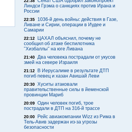
Сенат США одобрил законопроект
22:38
Линдси Грэма о санкциях против Ирана и
России
1036-й день войны: действия в Газе,
22:35
Ливане и Сирии, операции в Иудее и
Самарии
ЦАХАЛ объяснил, почему не
22:12
сообщил об атаке беспилотника
"Хизбаллы" на юге Ливана
Два человека пострадали от укусов
21:40
змей на севере Израиля
В Иерусалиме в результате ДТП
21:12
погиб певец и хазан Авишай Леви
Хуситы атаковали
20:30
правительственные силы в йеменской
провинции Мариб
Один человек погиб, трое
20:09
пострадали в ДТП на 316-й трассе
Рейс авиакомпании Wizz из Рима в
20:00
Тель-Авив задержан из-за угрозы
безопасности