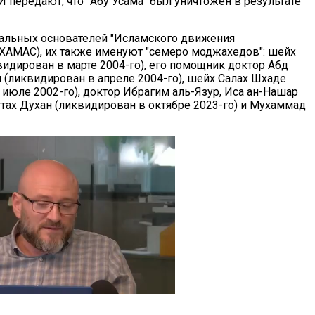
 передают, что "Абу Усама" был уничтожен в результате
альных основателей "Исламского движения
(ХАМАС), их также именуют "семеро моджахедов": шейх
видирован в марте 2004-го), его помощник доктор Абд
и (ликвидирован в апреле 2004-го), шейх Салах Шхаде
 июле 2002-го), доктор Ибрагим аль-Язур, Иса ан-Нашар
тах Духан (ликвидирован в октябре 2023-го) и Мухаммад