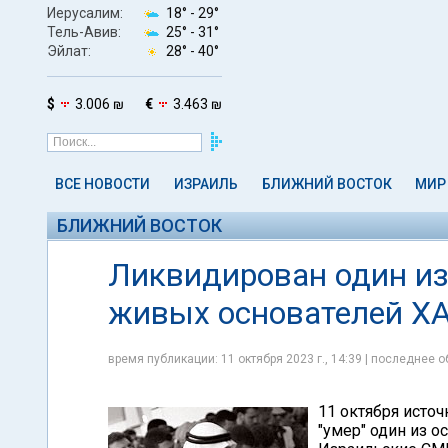
Иерусалим:
18° -
29°
Тель-Авив:
25° -
31°
Эйлат:
28° -
40°
$
3.006 ₪
€
3.463 ₪
ВСЕ НОВОСТИ
ИЗРАИЛЬ
БЛИЖНИЙ ВОСТОК
МИР
БЛИЖНИЙ ВОСТОК
Ликвидирован один из
живых основателей 
время публикации: 11 октября 2023 г., 14:39 | последнее о
11 октября источ
"умер" один из о