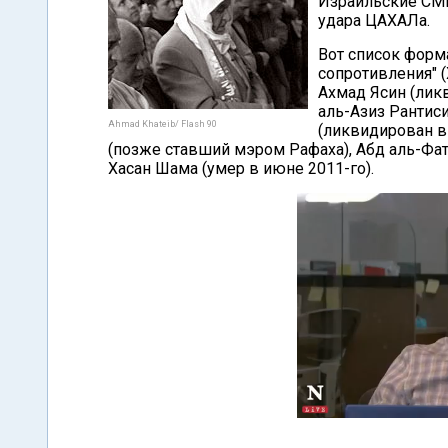
Израильские СМИ
удара ЦАХАЛа.
Вот список форм
сопротивления" 
Ахмад Ясин (лик
аль-Азиз Рантис
Ahmad Khateib/ Flash 90
(ликвидирован в
(позже ставший мэром Рафаха), Абд аль-Фат
Хасан Шама (умер в июне 2011-го).