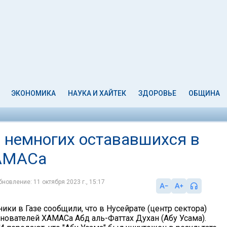
ЭКОНОМИКА
НАУКА И ХАЙТЕК
ЗДОРОВЬЕ
ОБЩИНА
 немногих остававшихся в
ХАМАСа
бновление: 11 октября 2023 г., 15:17
ники в Газе сообщили, что в Нусейрате (центр сектора)
снователей ХАМАСа Абд аль-Фаттах Духан (Абу Усама).