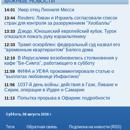
ВАЖНЫЕ НОВОСТИ
Умер отец Лионеля Месси
14:01
Reuters: Ливан и Израиль согласовали список
13:44
стран для контроля за разоружением "Хизбаллы"
Дзюдо. Юношеский европейский кубок. Турок
13:33
отказался пожать руку израильтянину
Трамп оскорблен: федеральный суд назвал его
12:33
"временным квартирантом" Белого дома
В Иерусалиме возобновились столкновения у
12:10
кафе "Бе-Симта", работающего в субботу
ФИФА и УЕФА прокомментировали статью о
11:59
"выплатах любовнице Инфантино"
1037-й день войны: действия в Газе, Ливане и
11:56
Сирии, операции в Иудее и Самарии
Попытка прорыва в Офарим: подробности
11:13
Суббота, 08 августа 2026 г.
Теги
Обратная связь
Подписка на новости (RSS)