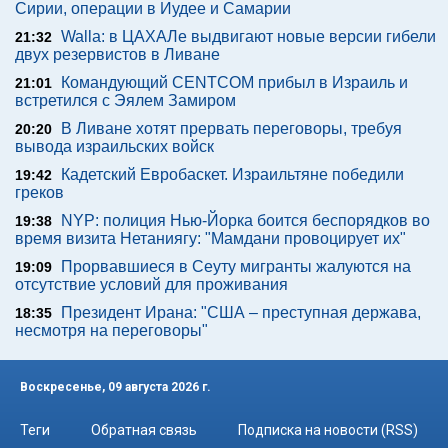
Сирии, операции в Иудее и Самарии
Walla: в ЦАХАЛе выдвигают новые версии гибели
21:32
двух резервистов в Ливане
Командующий CENTCOM прибыл в Израиль и
21:01
встретился с Эялем Замиром
В Ливане хотят прервать переговоры, требуя
20:20
вывода израильских войск
Кадетский Евробаскет. Израильтяне победили
19:42
греков
NYP: полиция Нью-Йорка боится беспорядков во
19:38
время визита Нетаниягу: "Мамдани провоцирует их"
Прорвавшиеся в Сеуту мигранты жалуются на
19:09
отсутствие условий для проживания
Президент Ирана: "США – преступная держава,
18:35
несмотря на переговоры"
Воскресенье, 09 августа 2026 г.
Теги
Обратная связь
Подписка на новости (RSS)