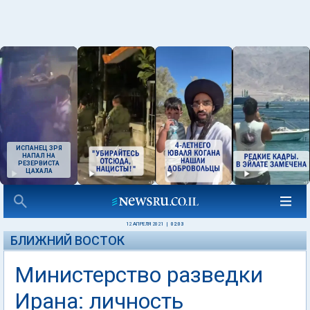
ИСПАНЕЦ ЗРЯ
НАПАЛ НА
РЕЗЕРВИСТА
ЦАХАЛА
12 АПРЕЛЯ 2021
|
02:03
БЛИЖНИЙ ВОСТОК
Министерство разведки
Ирана: личность