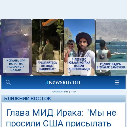
ИСПАНЕЦ ЗРЯ
НАПАЛ НА
РЕЗЕРВИСТА
ЦАХАЛА
12 ФЕВРАЛЯ 2015
|
11:34
БЛИЖНИЙ ВОСТОК
Глава МИД Ирака: "Мы не
просили США присылать