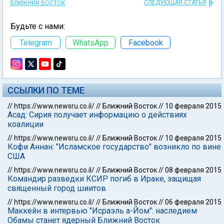
СЛЕДУЮЩАЯ СТАТЬЯ
БЛИЖНИЙ ВОСТОК
Будьте с нами:
Telegram
WhatsApp
Facebook
ССЫЛКИ ПО ТЕМЕ
//
https://www.newsru.co.il/
//
Ближний Восток
//
10 февраля 2015
Асад: Сирия получает информацию о действиях
коалиции
//
https://www.newsru.co.il/
//
Ближний Восток
//
10 февраля 2015
Кофи Аннан: "Исламское государство" возникло по вине
США
//
https://www.newsru.co.il/
//
Ближний Восток
//
08 февраля 2015
Командир разведки КСИР погиб в Ираке, защищая
священный город шиитов
//
https://www.newsru.co.il/
//
Ближний Восток
//
06 февраля 2015
Маккейн в интервью "Исраэль а-Йом": наследием
Обамы станет ядерный Ближний Восток