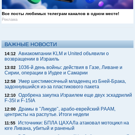
Все посты любимых телеграм каналов в одном месте!
Реклама
ВАЖНЫЕ НОВОСТИ
Авиакомпании KLM и United объявили о
14:12
возвращении в Израиль
1036-й день войны: действия в Газе, Ливане и
13:02
Сирии, операции в Иудее и Самарии
Умер шестимесячный младенец из Бней-Брака,
12:58
задохнувшийся из-за пластикового пакета
Одобрена закупка Израилем еще двух эскадрилий
12:10
F-35I и F-15IA
Драмы в "Ликуде", арабо-еврейский РААМ,
12:00
центристы на распутье. Итоги недели
Источники: БПЛА ЦАХАЛа атаковал мотоцикл на
11:55
юге Ливана, убитый и раненый