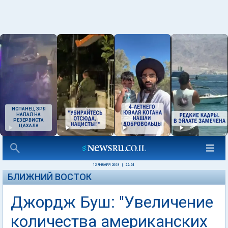
ИСПАНЕЦ ЗРЯ
НАПАЛ НА
РЕЗЕРВИСТА
ЦАХАЛА
12 ЯНВАРЯ 2008
|
22:54
БЛИЖНИЙ ВОСТОК
Джордж Буш: "Увеличение
количества американских