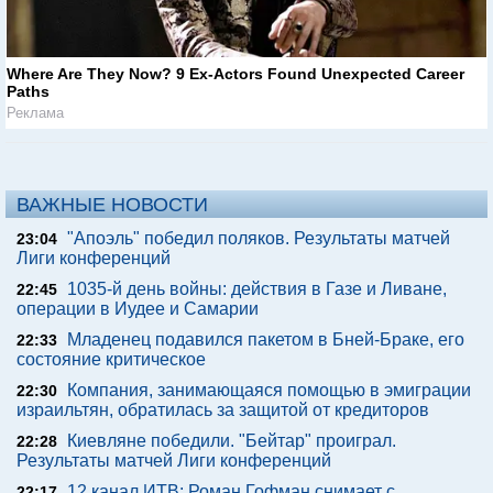
Where Are They Now? 9 Ex-Actors Found Unexpected Career
Paths
Реклама
ВАЖНЫЕ НОВОСТИ
"Апоэль" победил поляков. Результаты матчей
23:04
Лиги конференций
1035-й день войны: действия в Газе и Ливане,
22:45
операции в Иудее и Самарии
Младенец подавился пакетом в Бней-Браке, его
22:33
состояние критическое
Компания, занимающаяся помощью в эмиграции
22:30
израильтян, обратилась за защитой от кредиторов
Киевляне победили. "Бейтар" проиграл.
22:28
Результаты матчей Лиги конференций
12 канал ИТВ: Роман Гофман снимает с
22:17