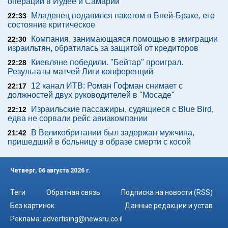
операции в Иудее и Самарии
Младенец подавился пакетом в Бней-Браке, его
22:33
состояние критическое
Компания, занимающаяся помощью в эмиграции
22:30
израильтян, обратилась за защитой от кредиторов
Киевляне победили. "Бейтар" проиграл.
22:28
Результаты матчей Лиги конференций
12 канал ИТВ: Роман Гофман снимает с
22:17
должностей двух руководителей в "Мосаде"
Израильские пассажиры, судящиеся с Blue Bird,
22:12
едва не сорвали рейс авиакомпании
В Великобритании был задержан мужчина,
21:42
пришедший в больницу в образе смерти с косой
Четверг, 06 августа 2026 г.
Теги
Обратная связь
Подписка на новости (RSS)
Без картинок
Данные редакции и устав
Реклама:
advertising@newsru.co.il