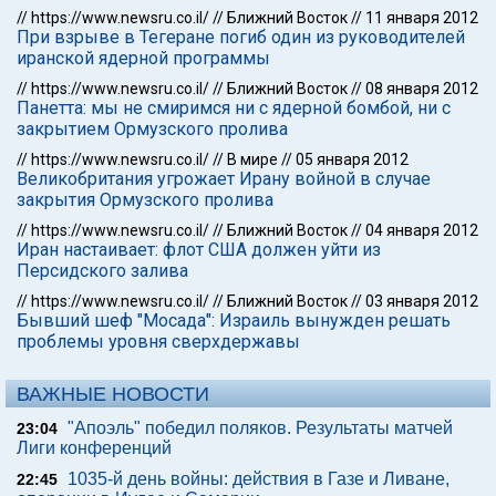
//
https://www.newsru.co.il/
//
Ближний Восток
//
11 января 2012
При взрыве в Тегеране погиб один из руководителей
иранской ядерной программы
//
https://www.newsru.co.il/
//
Ближний Восток
//
08 января 2012
Панетта: мы не смиримся ни с ядерной бомбой, ни с
закрытием Ормузского пролива
//
https://www.newsru.co.il/
//
В мире
//
05 января 2012
Великобритания угрожает Ирану войной в случае
закрытия Ормузского пролива
//
https://www.newsru.co.il/
//
Ближний Восток
//
04 января 2012
Иран настаивает: флот США должен уйти из
Персидского залива
//
https://www.newsru.co.il/
//
Ближний Восток
//
03 января 2012
Бывший шеф "Мосада": Израиль вынужден решать
проблемы уровня сверхдержавы
ВАЖНЫЕ НОВОСТИ
"Апоэль" победил поляков. Результаты матчей
23:04
Лиги конференций
1035-й день войны: действия в Газе и Ливане,
22:45