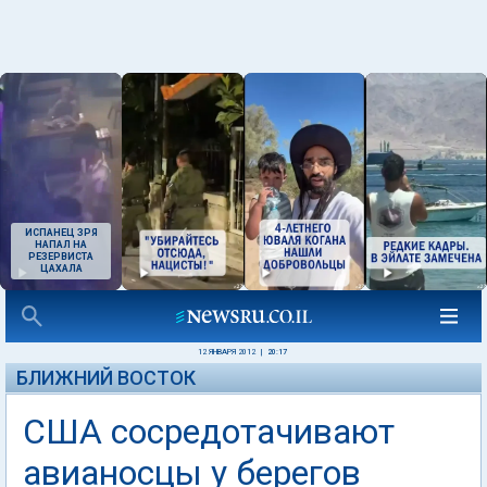
ИСПАНЕЦ ЗРЯ
НАПАЛ НА
РЕЗЕРВИСТА
ЦАХАЛА
12 ЯНВАРЯ 2012
|
20:17
БЛИЖНИЙ ВОСТОК
США сосредотачивают
авианосцы у берегов