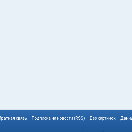
братная связь
Подписка на новости (RSS)
Без картинок
Данны