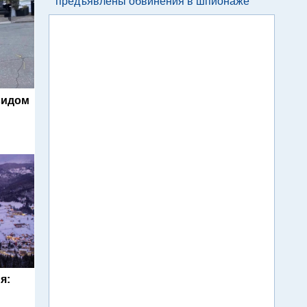
предъявлены обвинения в шпионаже
видом
я: