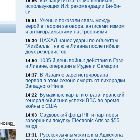
Как защититься от мошенников,
15:56
использующих ИИ: рекомендации Би-би-
си
Ученые показали связь между
15:51
верой в теории заговора, антисемитизмом
и антиизраильскими настроениями
ЦАХАЛ нанес удары по объектам
15:30
"Хизбаллы" на юге Ливана после гибели
двух резервистов
1035-й день войны: действия в Газе
14:50
и Ливане, операции в Иудее и Самарии
В Израиле зарегистрирована
14:37
первая в этом сезоне смерть от лихорадки
Западного Нила
Бумажные карты и отвага: иранский
14:22
генерал объяснил успехи ВВС во время
войны с США
Саудовский фонд PIF и партнеры
14:03
завершили покупку Electronic Arts за $55
млрд
Русскоязычным жителям Ашкелона
13:31