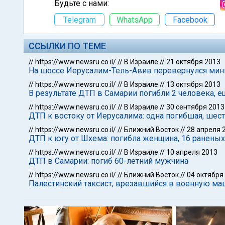
Будьте с нами:
Telegram
WhatsApp
Facebook
ССЫЛКИ ПО ТЕМЕ
//
https://www.newsru.co.il/
//
В Израиле
//
21 октября 2013
На шоссе Иерусалим-Тель-Авив перевернулся мин
//
https://www.newsru.co.il/
//
В Израиле
//
13 октября 2013
В результате ДТП в Самарии погибли 2 человека, 
//
https://www.newsru.co.il/
//
В Израиле
//
30 сентября 2013
ДТП к востоку от Иерусалима: одна погибшая, шес
//
https://www.newsru.co.il/
//
Ближний Восток
//
28 апреля 
ДТП к югу от Шхема: погибла женщина, 16 раненых
//
https://www.newsru.co.il/
//
В Израиле
//
10 апреля 2013
ДТП в Самарии: погиб 60-летний мужчина
//
https://www.newsru.co.il/
//
Ближний Восток
//
04 октября
Палестинский таксист, врезавшийся в военную ма