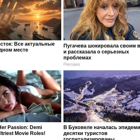
сток: Все актуальные
Пугачева шокировала своим 
одном месте
и рассказала о серьезных
проблемах
Реклама
Her Passion: Demi
В Буковеле началась эпидеми
ltriest Movie Roles!
десятки туристов
госпитализированы