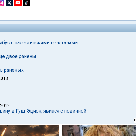
ибус с палестинскими нелегалами
еще двое ранены
ть раненых
2013
 2012
шину в Гуш-Эцион, явился с повинной