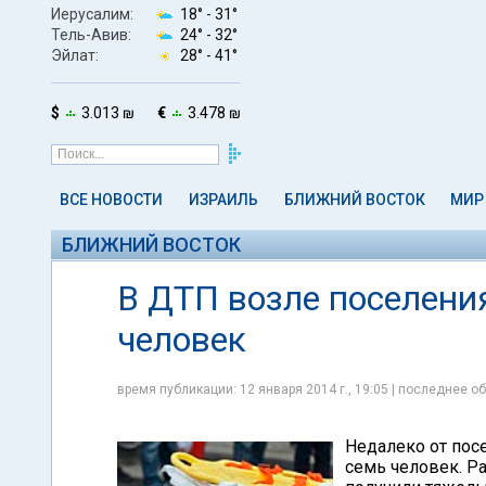
Иерусалим:
18° -
31°
Тель-Авив:
24° -
32°
Эйлат:
28° -
41°
$
3.013 ₪
€
3.478 ₪
ВСЕ НОВОСТИ
ИЗРАИЛЬ
БЛИЖНИЙ ВОСТОК
МИР
БЛИЖНИЙ ВОСТОК
В ДТП возле поселени
человек
время публикации: 12 января 2014 г., 19:05 | последнее об
Недалеко от пос
семь человек. Р