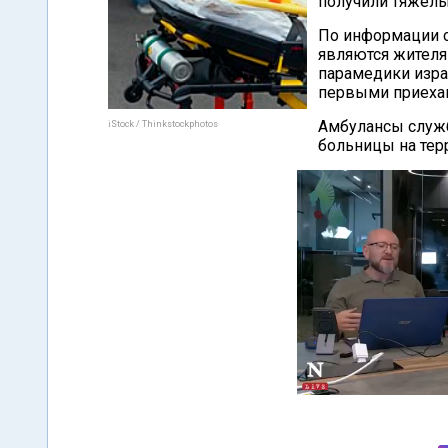
получили тяжелы
По информации 
являются жителя
парамедики изра
первыми приехав
Амбулансы служб
iStock / Thinkstockphotos
больницы на тер