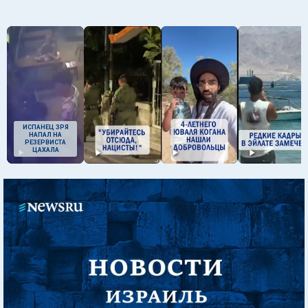
ИСПАНЕЦ ЗРЯ
НАПАЛ НА
РЕЗЕРВИСТА
ЦАХАЛА