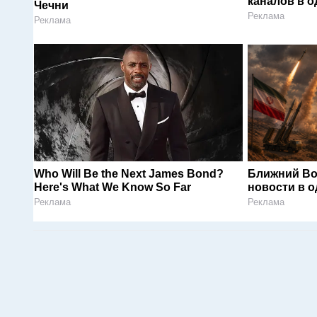
каналов в о
Чечни
Реклама
Реклама
Who Will Be the Next James Bond?
Ближний Во
Here's What We Know So Far
новости в 
Реклама
Реклама