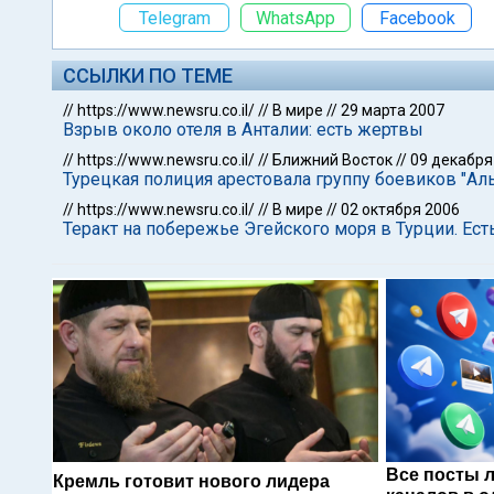
Telegram
WhatsApp
Facebook
ССЫЛКИ ПО ТЕМЕ
//
https://www.newsru.co.il/
//
В мире
//
29 марта 2007
Взрыв около отеля в Анталии: есть жертвы
//
https://www.newsru.co.il/
//
Ближний Восток
//
09 декабря
Турецкая полиция арестовала группу боевиков "Ал
//
https://www.newsru.co.il/
//
В мире
//
02 октября 2006
Теракт на побережье Эгейского моря в Турции. Ес
Все посты 
Кремль готовит нового лидера