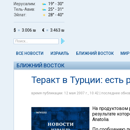
Иерусалим:
19° -
30°
Тель-Авив:
25° -
31°
Эйлат:
28° -
40°
$
3.006 ₪
€
3.463 ₪
ВСЕ НОВОСТИ
ИЗРАИЛЬ
БЛИЖНИЙ ВОСТОК
МИР
БЛИЖНИЙ ВОСТОК
Теракт в Турции: есть
время публикации: 12 мая 2007 г., 10:42 | последнее обнов
На продуктовом 
результате котор
Anatolia.
По сообщению по