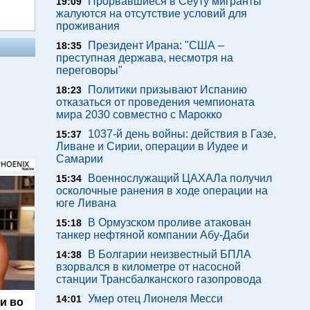
Прорвавшиеся в Сеуту мигранты
19:09
жалуются на отсутствие условий для
проживания
Президент Ирана: "США –
18:35
преступная держава, несмотря на
переговоры"
Политики призывают Испанию
18:23
отказаться от проведения чемпионата
мира 2030 совместно с Марокко
1037-й день войны: действия в Газе,
15:37
Ливане и Сирии, операции в Иудее и
Самарии
Военнослужащий ЦАХАЛа получил
15:34
осколочные ранения в ходе операции на
юге Ливана
В Ормузском проливе атакован
15:18
танкер нефтяной компании Абу-Даби
В Болгарии неизвестный БПЛА
14:38
взорвался в километре от насосной
станции Трансбалканского газопровода
Умер отец Лионеля Месси
14:01
и во