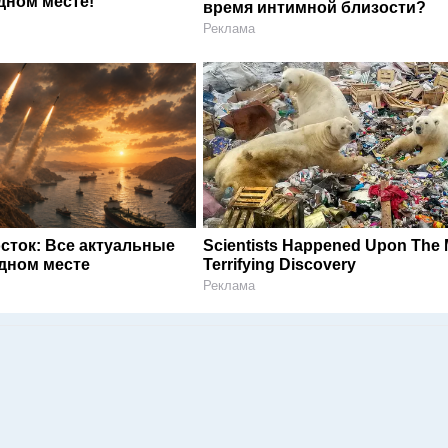
дном месте!
время интимной близости?
Реклама
сток: Все актуальные
Scientists Happened Upon The 
одном месте
Terrifying Discovery
Реклама