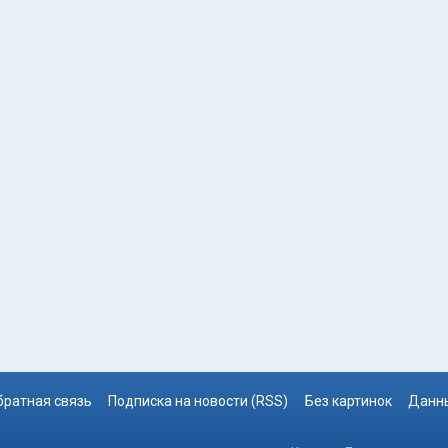
братная связь
Подписка на новости (RSS)
Без картинок
Данны