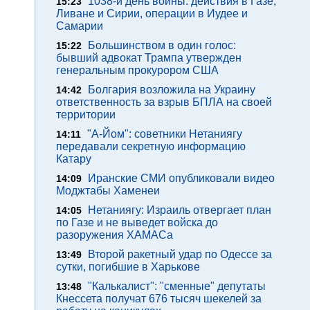
1038-й день войны: действия в Газе,
15:23
Ливане и Сирии, операции в Иудее и
Самарии
Большинством в один голос:
15:22
бывший адвокат Трампа утвержден
генеральным прокурором США
Болгария возложила на Украину
14:42
ответственность за взрыв БПЛА на своей
территории
"А-Йом": советники Нетаниягу
14:11
передавали секретную информацию
Катару
Иранские СМИ опубликовали видео
14:09
Моджтабы Хаменеи
Нетаниягу: Израиль отвергает план
14:05
по Газе и не выведет войска до
разоружения ХАМАСа
Второй ракетный удар по Одессе за
13:49
сутки, погибшие в Харькове
"Калькалист": "сменные" депутаты
13:48
Кнессета получат 676 тысяч шекелей за