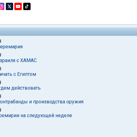
8
перемирия
8
зраиля с ХАМАС
8
ичать с Египтом
8
будем действовать
8
 контрабанды и производства оружия
8
еремирии на следующей неделе