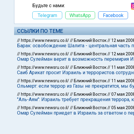
Будьте с нами:
Telegram
WhatsApp
Facebook
ССЫЛКИ ПО ТЕМЕ
//
https://www.newsru.co.il/
//
Ближний Восток
//
12 мая 200
Барак: освобождение Шалита - центральная часть 
//
https://www.newsru.co.il/
//
Ближний Восток
//
12 мая 200
Омар Сулейман верит в возможность перемирия И
//
https://www.newsru.co.il/
//
Ближний Восток
//
11 мая 200
Саиб Арикат просит Израиль и террористов сотрудн
//
https://www.newsru.co.il/
//
Ближний Восток
//
11 мая 200
Ольмерт: если террор из Газы не прекратится, мы 
//
https://www.newsru.co.il/
//
Ближний Восток
//
07 мая 200
"Аль-Аям": Израиль требует прекращения террора,
//
https://www.newsru.co.il/
//
Ближний Восток
//
05 мая 200
Омар Сулейман приедет в Израиль за ответом о п