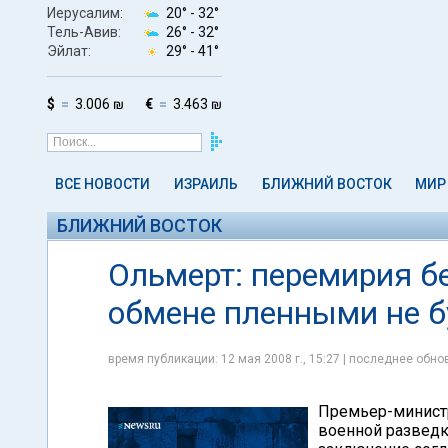
Иерусалим:
20° -
32°
Тель-Авив:
26° -
32°
Эйлат:
29° -
41°
$
3.006 ₪
€
3.463 ₪
ВСЕ НОВОСТИ
ИЗРАИЛЬ
БЛИЖНИЙ ВОСТОК
МИР
БЛИЖНИЙ ВОСТОК
Ольмерт: перемирия б
обмене пленными не б
время публикации: 12 мая 2008 г., 15:27 | последнее обнов
Премьер-министр
военной разведк