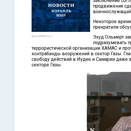
заключение согл
продвижения сде
военнослужащий 
Некоторое время
прекратили обсу
Эхуд Ольмерт за
Фото NEWS.co.il
подразумевать п
террористической организации ХАМАС и проч
контрабанды вооружений в сектор Газы. Гла
свободу действий в Иудее и Самарии даже 
секторе Газы.