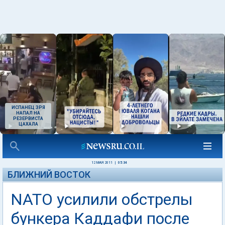
ИСПАНЕЦ ЗРЯ
НАПАЛ НА
РЕЗЕРВИСТА
ЦАХАЛА
12 МАЯ 2011
|
05:34
БЛИЖНИЙ ВОСТОК
NATO усилили обстрелы
бункера Каддафи после