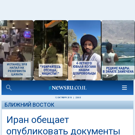
ИСПАНЕЦ ЗРЯ
НАПАЛ НА
РЕЗЕРВИСТА
ЦАХАЛА
12 ОКТЯБРЯ 2010
|
23:03
БЛИЖНИЙ ВОСТОК
Иран обещает
опубликовать документы