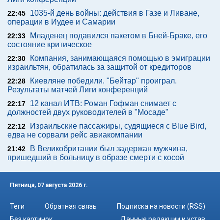
1035-й день войны: действия в Газе и Ливане,
22:45
операции в Иудее и Самарии
Младенец подавился пакетом в Бней-Браке, его
22:33
состояние критическое
Компания, занимающаяся помощью в эмиграции
22:30
израильтян, обратилась за защитой от кредиторов
Киевляне победили. "Бейтар" проиграл.
22:28
Результаты матчей Лиги конференций
12 канал ИТВ: Роман Гофман снимает с
22:17
должностей двух руководителей в "Мосаде"
Израильские пассажиры, судящиеся с Blue Bird,
22:12
едва не сорвали рейс авиакомпании
В Великобритании был задержан мужчина,
21:42
пришедший в больницу в образе смерти с косой
Пятница, 07 августа 2026 г.
Теги
Обратная связь
Подписка на новости (RSS)
Без картинок
Данные редакции и устав