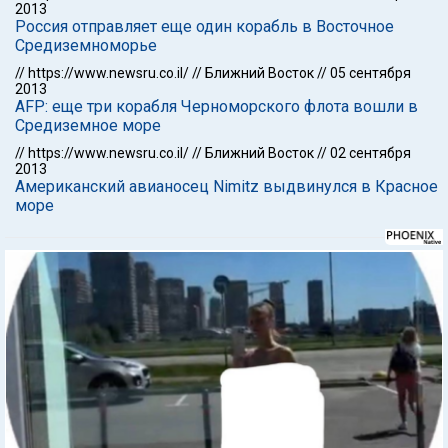
2013
Россия отправляет еще один корабль в Восточное
Средиземноморье
//
https://www.newsru.co.il/
//
Ближний Восток
//
05 сентября
2013
AFP: еще три корабля Черноморского флота вошли в
Средиземное море
//
https://www.newsru.co.il/
//
Ближний Восток
//
02 сентября
2013
Американский авианосец Nimitz выдвинулся в Красное
море