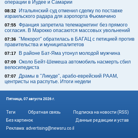
операции в Иудее и Самарии
Итальянский суд отменил сделку по поставке
08:32
израильского радара для аэропорта Фьюмичино
Франция запретила телемаркетинг без прямого
07:55
согласия. В Марокко опасаются массовых увольнений
"Мекорот" обратилась в БАГАЦ с петицией против
07:36
правительства и муниципалитетов
В районе Бат-Яма утонул молодой мужчина
07:17
Около Бейт-Шемеша автомобиль насмерть сбил
07:09
велосипедиста
Драмы в "Ликуде", арабо-еврейский РААМ,
07:07
центристы на распутье. Итоги недели
Пятница, 07 августа 2026 г.
Теги
Обратная связь
Подписка на новости (RSS)
Без картинок
Данные редакции и устав
Реклама:
advertising@newsru.co.il