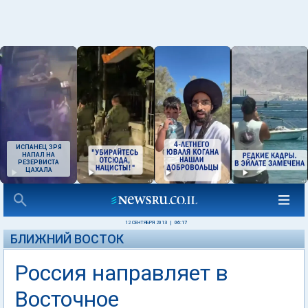
ИСПАНЕЦ ЗРЯ
НАПАЛ НА
РЕЗЕРВИСТА
ЦАХАЛА
12 СЕНТЯБРЯ 2013
|
06:17
БЛИЖНИЙ ВОСТОК
Россия направляет в
Восточное