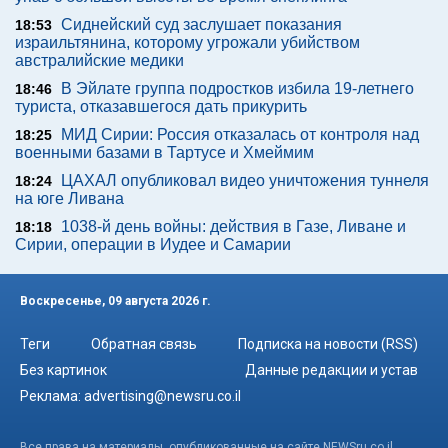
Сиднейский суд заслушает показания
18:53
израильтянина, которому угрожали убийством
австралийские медики
В Эйлате группа подростков избила 19-летнего
18:46
туриста, отказавшегося дать прикурить
МИД Сирии: Россия отказалась от контроля над
18:25
военными базами в Тартусе и Хмеймим
ЦАХАЛ опубликовал видео уничтожения туннеля
18:24
на юге Ливана
1038-й день войны: действия в Газе, Ливане и
18:18
Сирии, операции в Иудее и Самарии
Воскресенье, 09 августа 2026 г.
Теги
Обратная связь
Подписка на новости (RSS)
Без картинок
Данные редакции и устав
Реклама:
advertising@newsru.co.il
Все права на материалы, опубликованные на сайте NEWSru.co.il ,