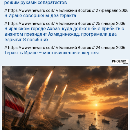
режим руками сепаратистов
//
https://www.newsru.co.il/
//
Ближний Восток
//
27 февраля 2006
В Иране совершены два теракта
//
https://www.newsru.co.il/
//
Ближний Восток
//
25 января 2006
В иранском городе Ахваз, куда должен был прибыть с
визитом президент Ахмадинежад, прогремели два
взрыва: 8 погибших
//
https://www.newsru.co.il/
//
Ближний Восток
//
24 января 2006
Теракт в Иране – многочисленные жертвы