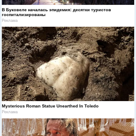
В Буковеле началась эпидемия: десятки туристов
госпитализированы
Реклама
Mysterious Roman Statue Unearthed In Toledo
Реклама