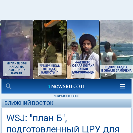
ИСПАНЕЦ ЗРЯ
НАПАЛ НА
РЕЗЕРВИСТА
ЦАХАЛА
13 АПРЕЛЯ 2016
|
05:31
БЛИЖНИЙ ВОСТОК
WSJ: "план Б",
подготовленный ЦРУ для