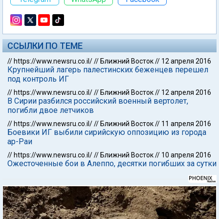
ССЫЛКИ ПО ТЕМЕ
//
https://www.newsru.co.il/
//
Ближний Восток
//
12 апреля 2016
Крупнейший лагерь палестинских беженцев перешел
под контроль ИГ
//
https://www.newsru.co.il/
//
Ближний Восток
//
12 апреля 2016
В Сирии разбился российский военный вертолет,
погибли двое летчиков
//
https://www.newsru.co.il/
//
Ближний Восток
//
11 апреля 2016
Боевики ИГ выбили сирийскую оппозицию из города
ар-Раи
//
https://www.newsru.co.il/
//
Ближний Восток
//
10 апреля 2016
Ожесточенные бои в Алеппо, десятки погибших за сутки