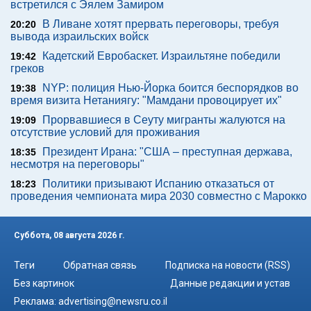
встретился с Эялем Замиром
В Ливане хотят прервать переговоры, требуя
20:20
вывода израильских войск
Кадетский Евробаскет. Израильтяне победили
19:42
греков
NYP: полиция Нью-Йорка боится беспорядков во
19:38
время визита Нетаниягу: "Мамдани провоцирует их"
Прорвавшиеся в Сеуту мигранты жалуются на
19:09
отсутствие условий для проживания
Президент Ирана: "США – преступная держава,
18:35
несмотря на переговоры"
Политики призывают Испанию отказаться от
18:23
проведения чемпионата мира 2030 совместно с Марокко
Суббота, 08 августа 2026 г.
Теги
Обратная связь
Подписка на новости (RSS)
Без картинок
Данные редакции и устав
Реклама:
advertising@newsru.co.il