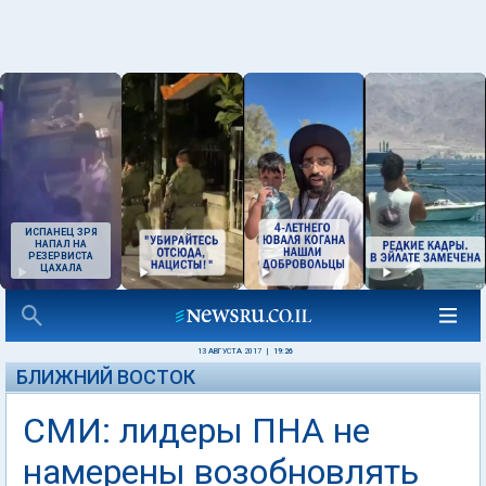
ИСПАНЕЦ ЗРЯ
НАПАЛ НА
РЕЗЕРВИСТА
ЦАХАЛА
13 АВГУСТА 2017
|
19:26
БЛИЖНИЙ ВОСТОК
СМИ: лидеры ПНА не
намерены возобновлять