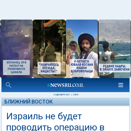
ИСПАНЕЦ ЗРЯ
НАПАЛ НА
РЕЗЕРВИСТА
ЦАХАЛА
13 ДЕКАБРЯ 2007
|
08:51
БЛИЖНИЙ ВОСТОК
Израиль не будет
проводить операцию в