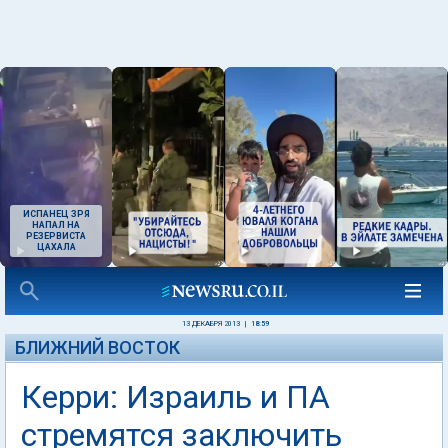
ИСПАНЕЦ ЗРЯ
НАПАЛ НА
РЕЗЕРВИСТА
ЦАХАЛА
13 ДЕКАБРЯ 2013
|
18:59
БЛИЖНИЙ ВОСТОК
Керри: Израиль и ПА
стремятся заключить