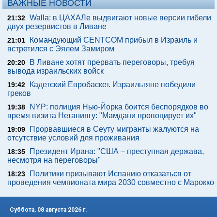
ВАЖНЫЕ НОВОСТИ
Walla: в ЦАХАЛе выдвигают новые версии гибели
21:32
двух резервистов в Ливане
Командующий CENTCOM прибыл в Израиль и
21:01
встретился с Эялем Замиром
В Ливане хотят прервать переговоры, требуя
20:20
вывода израильских войск
Кадетский Евробаскет. Израильтяне победили
19:42
греков
NYP: полиция Нью-Йорка боится беспорядков во
19:38
время визита Нетаниягу: "Мамдани провоцирует их"
Прорвавшиеся в Сеуту мигранты жалуются на
19:09
отсутствие условий для проживания
Президент Ирана: "США – преступная держава,
18:35
несмотря на переговоры"
Политики призывают Испанию отказаться от
18:23
проведения чемпионата мира 2030 совместно с Марокко
Суббота, 08 августа 2026 г.