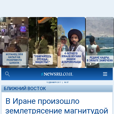
ИСПАНЕЦ ЗРЯ
НАПАЛ НА
РЕЗЕРВИСТА
ЦАХАЛА
13 ДЕКАБРЯ 2017
|
16:37
БЛИЖНИЙ ВОСТОК
В Иране произошло
землетрясение магнитудой