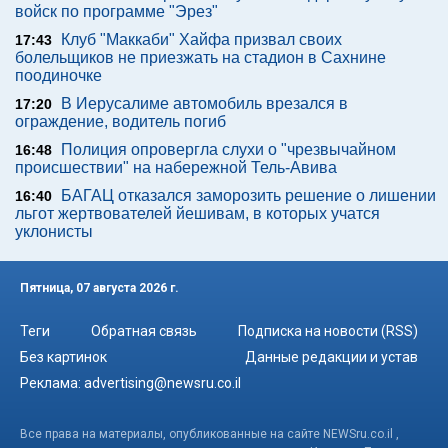
войск по программе "Эрез"
Клуб "Маккаби" Хайфа призвал своих
17:43
болельщиков не приезжать на стадион в Сахнине
поодиночке
В Иерусалиме автомобиль врезался в
17:20
ограждение, водитель погиб
Полиция опровергла слухи о "чрезвычайном
16:48
происшествии" на набережной Тель-Авива
БАГАЦ отказался заморозить решение о лишении
16:40
льгот жертвователей йешивам, в которых учатся
уклонисты
Пятница, 07 августа 2026 г.
Теги
Обратная связь
Подписка на новости (RSS)
Без картинок
Данные редакции и устав
Реклама:
advertising@newsru.co.il
Все права на материалы, опубликованные на сайте NEWSru.co.il ,