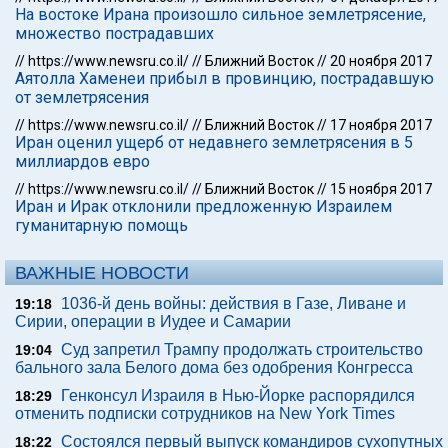
На востоке Ирана произошло сильное землетрясение,
множество пострадавших
//
https://www.newsru.co.il/
//
Ближний Восток
//
20 ноября 2017
Аятолла Хаменеи прибыл в провинцию, пострадавшую
от землетрясения
//
https://www.newsru.co.il/
//
Ближний Восток
//
17 ноября 2017
Иран оценил ущерб от недавнего землетрясения в 5
миллиардов евро
//
https://www.newsru.co.il/
//
Ближний Восток
//
15 ноября 2017
Иран и Ирак отклонили предложенную Израилем
гуманитарную помощь
ВАЖНЫЕ НОВОСТИ
1036-й день войны: действия в Газе, Ливане и
19:18
Сирии, операции в Иудее и Самарии
Суд запретил Трампу продолжать строительство
19:04
бального зала Белого дома без одобрения Конгресса
Генконсул Израиля в Нью-Йорке распорядился
18:29
отменить подписки сотрудников на New York Times
Состоялся первый выпуск командиров сухопутных
18:22