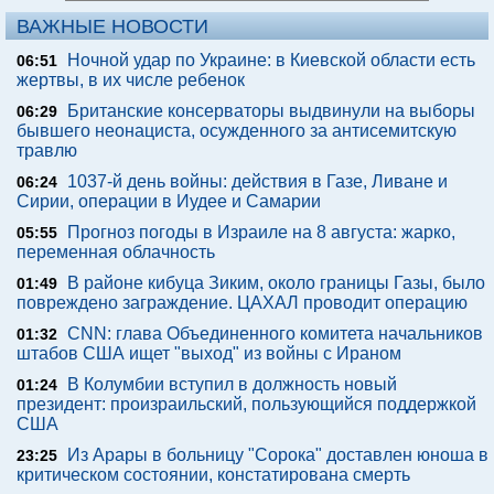
ВАЖНЫЕ НОВОСТИ
Ночной удар по Украине: в Киевской области есть
06:51
жертвы, в их числе ребенок
Британские консерваторы выдвинули на выборы
06:29
бывшего неонациста, осужденного за антисемитскую
травлю
1037-й день войны: действия в Газе, Ливане и
06:24
Сирии, операции в Иудее и Самарии
Прогноз погоды в Израиле на 8 августа: жарко,
05:55
переменная облачность
В районе кибуца Зиким, около границы Газы, было
01:49
повреждено заграждение. ЦАХАЛ проводит операцию
CNN: глава Объединенного комитета начальников
01:32
штабов США ищет "выход" из войны с Ираном
В Колумбии вступил в должность новый
01:24
президент: произраильский, пользующийся поддержкой
США
Из Арары в больницу "Сорока" доставлен юноша в
23:25
критическом состоянии, констатирована смерть