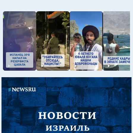
ИСПАНЕЦ ЗРЯ
НАПАЛ НА
РЕЗЕРВИСТА
ЦАХАЛА