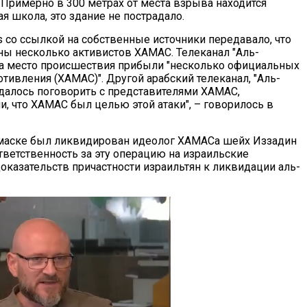
 Примерно в 300 метрах от места взрыва находится
я школа, это здание не пострадало.
s со ссылкой на собственные источники передавало, что
ы несколько активистов ХАМАС. Телеканал "Аль-
на место происшествия прибыли "несколько официальных
ивления (ХАМАС)". Другой арабский телеканал, "Аль-
 удалось поговорить с представителями ХАМАС,
, что ХАМАС был целью этой атаки", – говорилось в
Дамаске был ликвидирован идеолог ХАМАСа шейх Иззадин
ветственность за эту операцию на израильские
казательств причастности израильтян к ликвидации аль-