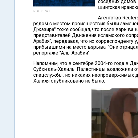
соседних домов.
шиитская иранска
NEWSru.co.il
Агентство Reuter
рядом с местом происшествия были замечен
Джазира" тоже сообщал, что после взрыва 
представителей Движения исламского сопрот
Арабия", передавал, что их корреспонденту
прибывшими на место взрыва. "Они отрицали
репортаже "Аль-Арабии".
Напомним, что в сентябре 2004-го года в 
Субхи аль-Халиль. Палестинцы возложили от
спецслужбы, но никаких неопровержимых до
Халиля опубликовано не было.