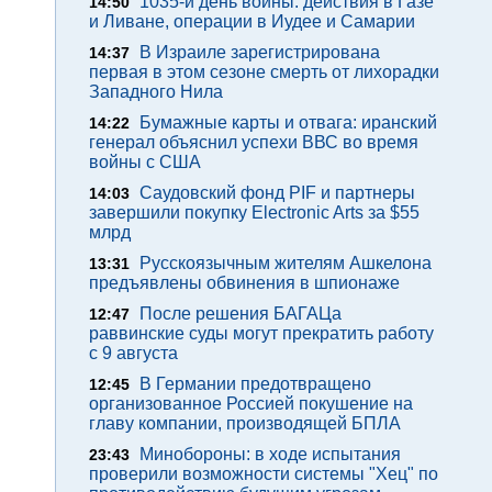
1035-й день войны: действия в Газе
14:50
и Ливане, операции в Иудее и Самарии
В Израиле зарегистрирована
14:37
первая в этом сезоне смерть от лихорадки
Западного Нила
Бумажные карты и отвага: иранский
14:22
генерал объяснил успехи ВВС во время
войны с США
Саудовский фонд PIF и партнеры
14:03
завершили покупку Electronic Arts за $55
млрд
Русскоязычным жителям Ашкелона
13:31
предъявлены обвинения в шпионаже
После решения БАГАЦа
12:47
раввинские суды могут прекратить работу
с 9 августа
В Германии предотвращено
12:45
организованное Россией покушение на
главу компании, производящей БПЛА
Минобороны: в ходе испытания
23:43
проверили возможности системы "Хец" по