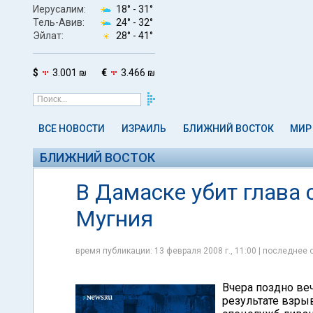
Иерусалим:
18° -
31°
Тель-Авив:
24° -
32°
Эйлат:
28° -
41°
$
3.001 ₪
€
3.466 ₪
ВСЕ НОВОСТИ
ИЗРАИЛЬ
БЛИЖНИЙ ВОСТОК
МИР
БЛИЖНИЙ ВОСТОК
В Дамаске убит глава
Мугния
время публикации: 13 февраля 2008 г., 11:00 | последнее 
Вчера поздно ве
результате взрыв