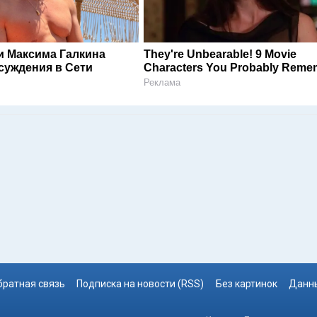
и Максима Галкина
They're Unbearable! 9 Movie
суждения в Сети
Characters You Probably Reme
Реклама
братная связь
Подписка на новости (RSS)
Без картинок
Данны