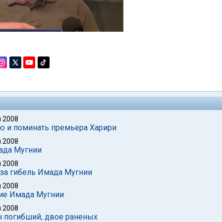
 2008
ию и поминать премьера Харири
 2008
ада Мугнии
 2008
 за гибель Имада Мугнии
 2008
ие Имада Мугнии
 2008
н погибший, двое раненых