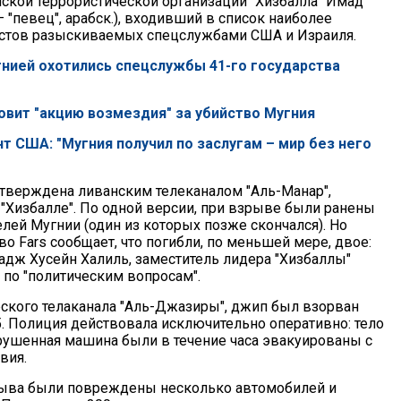
ской террористической организации "Хизбалла" Имад
 "певец", арабск.), входивший в список наиболее
стов разыскиваемых спецслужбами США и Израиля.
гнией охотились спецслужбы 41-го государства
товит "акцию возмездия" за убийство Мугния
т США: "Мугния получил по заслугам – мир без него
верждена ливанским телеканалом "Аль-Манар",
Хизбалле". По одной версии, при взрыве были ранены
лей Мугнии (один из которых позже скончался). Но
во Fars сообщает, что погибли, по меньшей мере, двое:
адж Хусейн Халиль, заместитель лидера "Хизбаллы"
 по "политическим вопросам".
ского телаканала "Аль-Джазиры", джип был взорван
5. Полиция действовала исключительно оперативно: тело
рушенная машина были в течение часа эвакуированы с
вия.
рыва были повреждены несколько автомобилей и