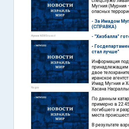
спецслужб ливан
Мугния (Мурния –
опасных террори
- За Имадом Му
(СПРАВКА)
- "Хизбалла" го
Архив NEWSru.co.il
-
Госдепартамен
стал лучше"
Информация подт
принадлежащим "
двое телохраните
иранское агентст
Имад Мугния и Х
fbi.gov
Хасана Насраллы
По данным катар
примерно в 22:4
погибшего и раз
места происшест
В результате вз