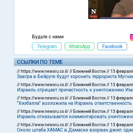
Будьте с нами:
Telegram
WhatsApp
Facebook
ССЫЛКИ ПО ТЕМЕ
//
https://www.newsru.co.il/
//
Ближний Восток
//
13 февраля
Завтра в Бейруте будут хоронить террориста Мугн
//
https://www.newsru.co.il/
//
Ближний Восток
//
13 февраля
Израиль отрицает причастность к уничтожению Им
//
https://www.newsru.co.il/
//
Ближний Восток
//
13 февраля
"Хизбалла" возложила на Израиль ответственность
//
https://www.newsru.co.il/
//
Ближний Восток
//
13 февраля
Израиль отказывается комментировать уничтожен
//
https://www.newsru.co.il/
//
Ближний Восток
//
13 февраля
Около штаба ХАМАС в Дамаске взорван джип: оди