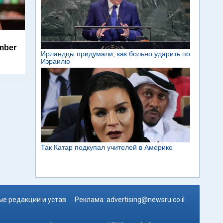
mber
е редакции и устав
Реклама:
advertising@newsru.co.il