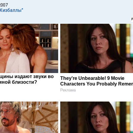
2007
"Хизбаллы"
щины издают звуки во
They're Unbearable! 9 Movie
мной близости?
Characters You Probably Reme
Реклама