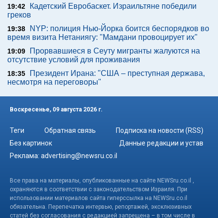
Кадетский Евробаскет. Израильтяне победили
19:42
греков
NYP: полиция Нью-Йорка боится беспорядков во
19:38
время визита Нетаниягу: "Мамдани провоцирует их"
Прорвавшиеся в Сеуту мигранты жалуются на
19:09
отсутствие условий для проживания
Президент Ирана: "США – преступная держава,
18:35
несмотря на переговоры"
Воскресенье, 09 августа 2026 г.
Теги
Обратная связь
Подписка на новости (RSS)
Без картинок
Данные редакции и устав
Реклама:
advertising@newsru.co.il
Все права на материалы, опубликованные на сайте NEWSru.co.il ,
охраняются в соответствии с законодательством Израиля. При
использовании материалов сайта гиперссылка на NEWSru.co.il
обязательна. Перепечатка интервью, репортажей, эксклюзивных
статей без согласования с редакцией запрещена – в том числе в