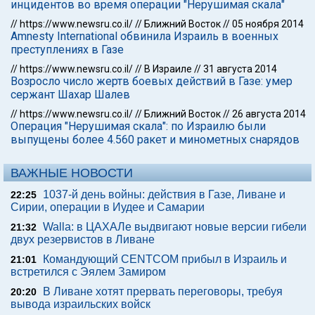
инцидентов во время операции "Нерушимая скала"
//
https://www.newsru.co.il/
//
Ближний Восток
//
05 ноября 2014
Amnesty International обвинила Израиль в военных
преступлениях в Газе
//
https://www.newsru.co.il/
//
В Израиле
//
31 августа 2014
Возросло число жертв боевых действий в Газе: умер
сержант Шахар Шалев
//
https://www.newsru.co.il/
//
Ближний Восток
//
26 августа 2014
Операция "Нерушимая скала": по Израилю были
выпущены более 4.560 ракет и минометных снарядов
ВАЖНЫЕ НОВОСТИ
1037-й день войны: действия в Газе, Ливане и
22:25
Сирии, операции в Иудее и Самарии
Walla: в ЦАХАЛе выдвигают новые версии гибели
21:32
двух резервистов в Ливане
Командующий CENTCOM прибыл в Израиль и
21:01
встретился с Эялем Замиром
В Ливане хотят прервать переговоры, требуя
20:20
вывода израильских войск