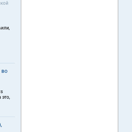
ской
или,
 во
rs
 это,
,