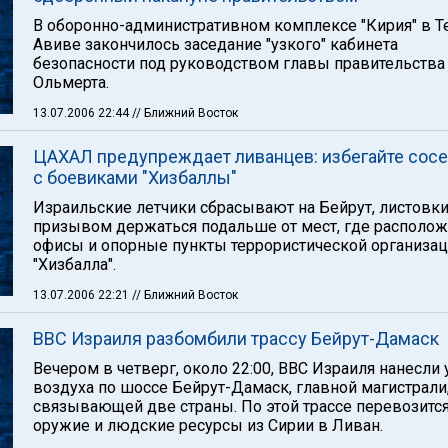
В оборонно-административном комплексе "Кирия" в Т
Авиве закончилось заседание "узкого" кабинета
безопасности под руководством главы правительства
Ольмерта.
13.07.2006 22:44
// Ближний Восток
ЦАХАЛ предупреждает ливанцев: избегайте сос
с боевиками "Хизбаллы"
Израильские летчики сбрасывают на Бейрут, листовки
призывом держаться подальше от мест, где располо
офисы и опорные пункты террористической организа
"Хизбалла".
13.07.2006 22:21
// Ближний Восток
ВВС Израиля разбомбили трассу Бейрут-Дамаск
Вечером в четверг, около 22:00, ВВС Израиля нанесли 
воздуха по шоссе Бейрут-Дамаск, главной магистрали
связывающей две страны. По этой трассе перевозитс
оружие и людские ресурсы из Сирии в Ливан.