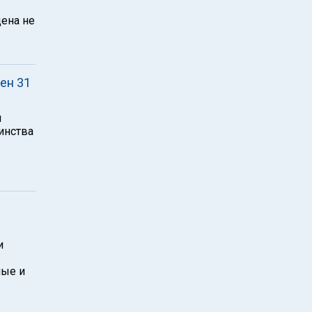
щена не
ен 31
и
инства
и
ные и