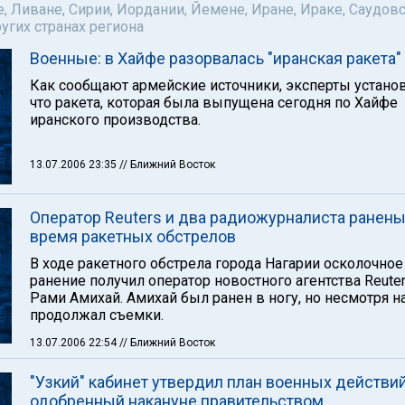
е, Ливане, Сирии, Иордании, Йемене, Иране, Ираке, Саудов
ругих странах региона
Военные: в Хайфе разорвалась "иранская ракета"
Как сообщают армейские источники, эксперты установ
что ракета, которая была выпущена сегодня по Хайфе
иранского производства.
13.07.2006 23:35
// Ближний Восток
Оператор Reuters и два радиожурналиста ранены
время ракетных обстрелов
В ходе ракетного обстрела города Нагарии осколочное
ранение получил оператор новостного агентства Reute
Рами Амихай. Амихай был ранен в ногу, но несмотря на
продолжал съемки.
13.07.2006 22:54
// Ближний Восток
"Узкий" кабинет утвердил план военных действий
одобренный накануне правительством