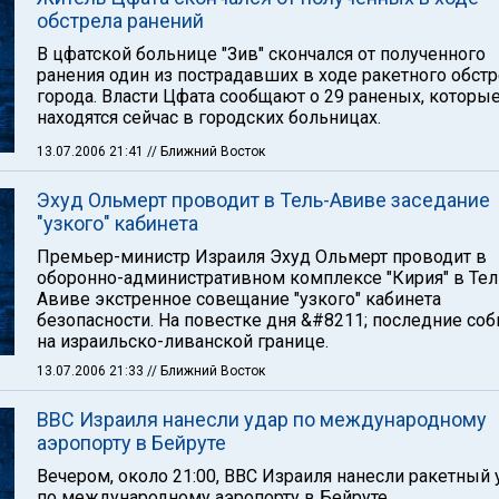
обстрела ранений
В цфатской больнице "Зив" скончался от полученного
ранения один из пострадавших в ходе ракетного обст
города. Власти Цфата сообщают о 29 раненых, которы
находятся сейчас в городских больницах.
13.07.2006 21:41
// Ближний Восток
Эхуд Ольмерт проводит в Тель-Авиве заседание
"узкого" кабинета
Премьер-министр Израиля Эхуд Ольмерт проводит в
оборонно-административном комплексе "Кирия" в Тел
Авиве экстренное совещание "узкого" кабинета
безопасности. На повестке дня &#8211; последние со
на израильско-ливанской границе.
13.07.2006 21:33
// Ближний Восток
ВВС Израиля нанесли удар по международному
аэропорту в Бейруте
Вечером, около 21:00, ВВС Израиля нанесли ракетный 
по международному аэропорту в Бейруте.