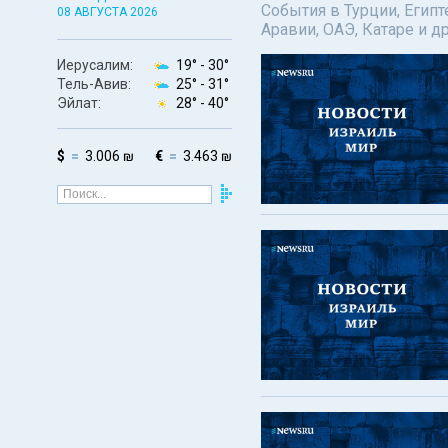
События в Турции, Египт
08 АВГУСТА 2026
Аравии, ОАЭ, Катаре и д
Иерусалим:
19° -
30°
Тель-Авив:
25° -
31°
Эйлат:
28° -
40°
$
3.006 ₪
€
3.463 ₪