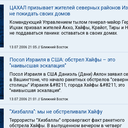
ЦАХАЛ призывает жителей северных районов И
не покидать своих домов
Командующий Управлением тылом генерал-майор Ге
Ицхак призвал жителей Акко, Хайфы, Крайот, Тиры и 
не поддаваться панике: оставаться в своих домах.
13.07.2006 21:05
// Ближний Восток
Посол Израиля в США: обстрел Хайфы – это
"наивысшая эскалация"
Посол Израиля в США Даниэль (Дани) Аялон заявил с
в Вашингтоне, что начало ракетных обстрелов "северн
столицы" Израиля &#8211; города Хайфы &#8211; это
"наивысшая эскалация".
13.07.2006 21:01
// Ближний Восток
"Хизбалла": мы не обстреливали Хайфу
Террористы "Хизбаллы" опровергают факт ракетного
обстрела Хайфы. В выпущенном вечером в четверг