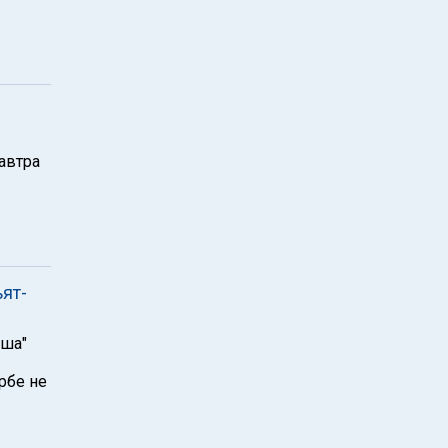
автра
ят-
юша"
рбе не