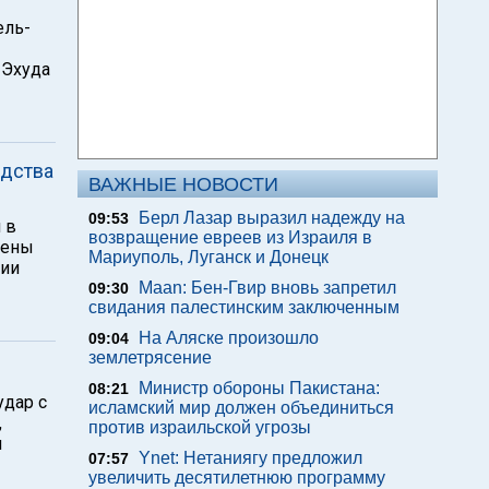
ель-
 Эхуда
едства
ВАЖНЫЕ НОВОСТИ
Берл Лазар выразил надежду на
09:53
 в
возвращение евреев из Израиля в
жены
Мариуполь, Луганск и Донецк
ции
Maan: Бен-Гвир вновь запретил
09:30
свидания палестинским заключенным
На Аляске произошло
09:04
землетрясение
Министр обороны Пакистана:
08:21
удар с
исламский мир должен объединиться
,
против израильской угрозы
я
Ynet: Нетаниягу предложил
07:57
увеличить десятилетнюю программу