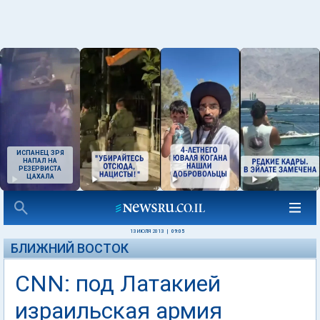
ИСПАНЕЦ ЗРЯ
НАПАЛ НА
РЕЗЕРВИСТА
ЦАХАЛА
13 ИЮЛЯ 2013
|
09:05
БЛИЖНИЙ ВОСТОК
CNN: под Латакией
израильская армия