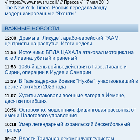
//
https://www.newsru.co.il/
//
Пресса
//
17 мая 2013
The New York Times: Россия передала Асаду
модернизированные "Яхонты"
ВАЖНЫЕ НОВОСТИ
Драмы в "Ликуде", арабо-еврейский РААМ,
12:00
центристы на распутье. Итоги недели
Источники: БПЛА ЦАХАЛа атаковал мотоцикл на
11:55
юге Ливана, убитый и раненый
1036-й день войны: действия в Газе, Ливане и
11:53
Сирии, операции в Иудее и Самарии
В Газе задержан боевик "Нухбы", участвовавший в
11:29
резне 7 октября 2023 года
Хуситы атаковали военные лагеря в Йемене,
11:07
десятки погибших
Осторожно, мошенники: фишинговая рассылка от
10:56
имени Налогового управления
Умер легендарный израильский баскетбольный
10:16
тренер
Власти Таиланда рекомендуют туристам
09:47