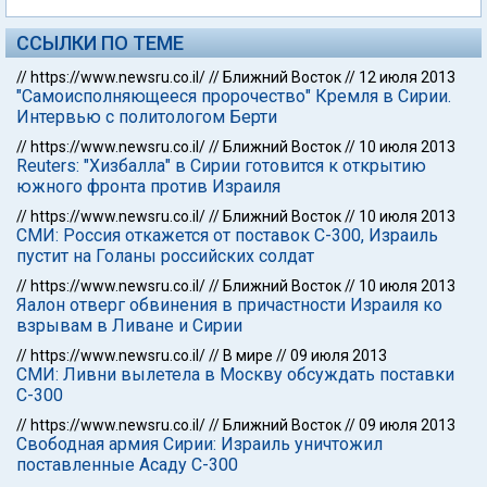
ССЫЛКИ ПО ТЕМЕ
//
https://www.newsru.co.il/
//
Ближний Восток
//
12 июля 2013
"Самоисполняющееся пророчество" Кремля в Сирии.
Интервью с политологом Берти
//
https://www.newsru.co.il/
//
Ближний Восток
//
10 июля 2013
Reuters: "Хизбалла" в Сирии готовится к открытию
южного фронта против Израиля
//
https://www.newsru.co.il/
//
Ближний Восток
//
10 июля 2013
СМИ: Россия откажется от поставок С-300, Израиль
пустит на Голаны российских солдат
//
https://www.newsru.co.il/
//
Ближний Восток
//
10 июля 2013
Яалон отверг обвинения в причастности Израиля ко
взрывам в Ливане и Сирии
//
https://www.newsru.co.il/
//
В мире
//
09 июля 2013
СМИ: Ливни вылетела в Москву обсуждать поставки
С-300
//
https://www.newsru.co.il/
//
Ближний Восток
//
09 июля 2013
Свободная армия Сирии: Израиль уничтожил
поставленные Асаду С-300