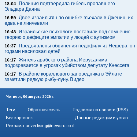
Полиция подтвердила гибель пропавшего
18:04
Эльдара Даяна
Двое израильтян по ошибке въехали в Дженин: их
16:59
едва не линчевали
Израильские психологи поставили под сомнение
16:48
теорию о дефиците эмпатии у людей с аутизмом
Предъявлены обвинения педофилу из Нешера: он
16:37
годами насиловал детей
Житель арабского района Иерусалима
16:17
подозревается в угрозах убийством депутату Кнессета
В районе кораллового заповедника в Эйлате
16:17
заметили редкую рыбу-луну. Видео
Четверг, 06 августа 2026 г.
Теги
Обратная связь
Подписка на новости (RSS)
Без картинок
Данные редакции и устав
Реклама:
advertising@newsru.co.il