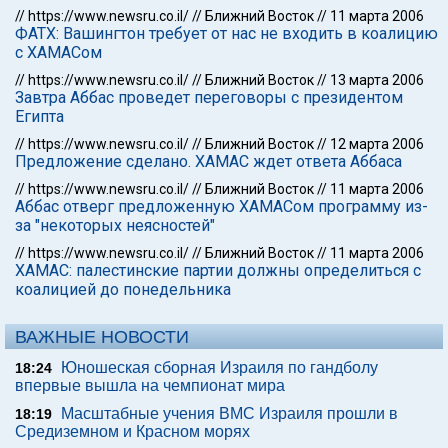
//
https://www.newsru.co.il/
//
Ближний Восток
//
11 марта 2006
ФАТХ: Вашингтон требует от нас не входить в коалицию
с ХАМАСом
//
https://www.newsru.co.il/
//
Ближний Восток
//
13 марта 2006
Завтра Аббас проведет переговоры с президентом
Египта
//
https://www.newsru.co.il/
//
Ближний Восток
//
12 марта 2006
Предложение сделано. ХАМАС ждет ответа Аббаса
//
https://www.newsru.co.il/
//
Ближний Восток
//
11 марта 2006
Аббас отверг предложенную ХАМАСом программу из-
за "некоторых неясностей"
//
https://www.newsru.co.il/
//
Ближний Восток
//
11 марта 2006
ХАМАС: палестинские партии должны определиться с
коалицией до понедельника
ВАЖНЫЕ НОВОСТИ
Юношеская сборная Израиля по гандболу
18:24
впервые вышла на чемпионат мира
Масштабные учения ВМС Израиля прошли в
18:19
Средиземном и Красном морях