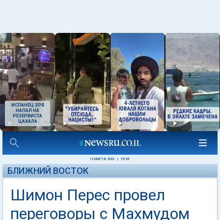
ИСПАНЕЦ ЗРЯ
НАПАЛ НА
РЕЗЕРВИСТА
ЦАХАЛА
13 МАРТА 2006
|
15:35
БЛИЖНИЙ ВОСТОК
Шимон Перес провел
переговоры с Махмудом