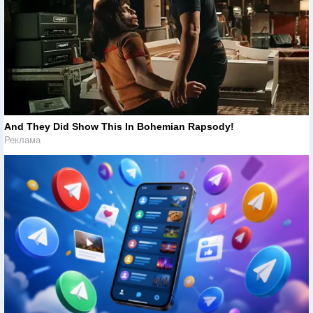
And They Did Show This In Bohemian Rapsody!
Реклама