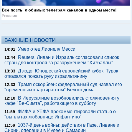
Все посты любимых телеграм каналов в одном месте!
Реклама
ВАЖНЫЕ НОВОСТИ
Умер отец Лионеля Месси
14:01
Reuters: Ливан и Израиль согласовали список
13:44
стран для контроля за разоружением "Хизбаллы"
Дзюдо. Юношеский европейский кубок. Турок
13:33
отказался пожать руку израильтянину
Трамп оскорблен: федеральный суд назвал его
12:33
"временным квартирантом" Белого дома
В Иерусалиме возобновились столкновения у
12:10
кафе "Бе-Симта", работающего в субботу
ФИФА и УЕФА прокомментировали статью о
11:59
"выплатах любовнице Инфантино"
1037-й день войны: действия в Газе, Ливане и
11:56
Сирии, операции в Иудее и Самарии