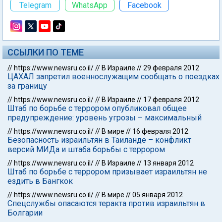
Telegram
WhatsApp
Facebook
ССЫЛКИ ПО ТЕМЕ
//
https://www.newsru.co.il/
//
В Израиле
//
29 февраля 2012
ЦАХАЛ запретил военнослужащим сообщать о поездках
за границу
//
https://www.newsru.co.il/
//
В Израиле
//
17 февраля 2012
Штаб по борьбе с террором опубликовал общее
предупреждение: уровень угрозы – максимальный
//
https://www.newsru.co.il/
//
В мире
//
16 февраля 2012
Безопасность израильтян в Таиланде – конфликт
версий МИДа и штаба борьбы с террором
//
https://www.newsru.co.il/
//
В Израиле
//
13 января 2012
Штаб по борьбе с террором призывает израильтян не
ездить в Бангкок
//
https://www.newsru.co.il/
//
В мире
//
05 января 2012
Спецслужбы опасаются теракта против израильтян в
Болгарии