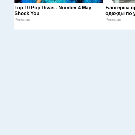
Top 10 Pop Divas - Number 4 May
Блогерша п
Shock You
одежды по 
Реклама
Реклама