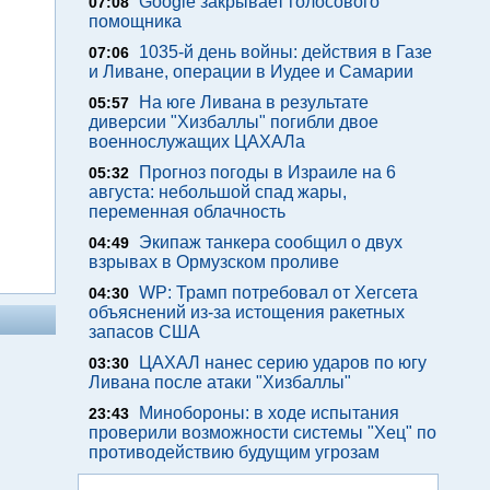
Google закрывает голосового
07:08
помощника
1035-й день войны: действия в Газе
07:06
и Ливане, операции в Иудее и Самарии
На юге Ливана в результате
05:57
диверсии "Хизбаллы" погибли двое
военнослужащих ЦАХАЛа
Прогноз погоды в Израиле на 6
05:32
августа: небольшой спад жары,
переменная облачность
Экипаж танкера сообщил о двух
04:49
взрывах в Ормузском проливе
WP: Трамп потребовал от Хегсета
04:30
объяснений из-за истощения ракетных
запасов США
ЦАХАЛ нанес серию ударов по югу
03:30
Ливана после атаки "Хизбаллы"
Минобороны: в ходе испытания
23:43
проверили возможности системы "Хец" по
противодействию будущим угрозам