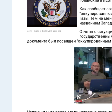
Голанские высот
Как сообщает аг
"оккупированные
Газы. Тем не ме
названием Запад
Отчеты о ситуац
Getty Images. Фото: Д.Энджерер
государственным
документа был посвящен "оккупированным те