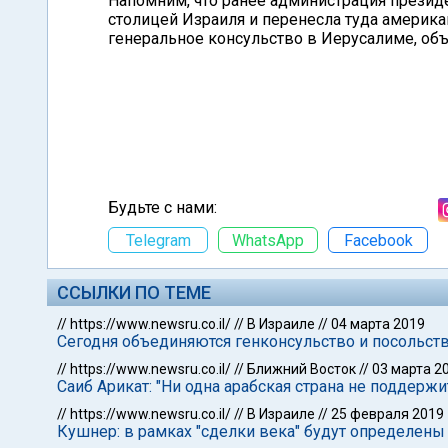
Напомним, что ранее администрация прези
столицей Израиля и перенесла туда америка
генеральное консульство в Иерусалиме, об
Будьте с нами:
Telegram
WhatsApp
Facebook
ССЫЛКИ ПО ТЕМЕ
//
https://www.newsru.co.il/
//
В Израиле
//
04 марта 2019
Сегодня объединяются генконсульство и посольст
//
https://www.newsru.co.il/
//
Ближний Восток
//
03 марта 2
Саиб Арикат: "Ни одна арабская страна не поддерж
//
https://www.newsru.co.il/
//
В Израиле
//
25 февраля 2019
Кушнер: в рамках "сделки века" будут определены