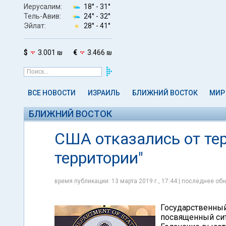
Иерусалим:
18° -
31°
Тель-Авив:
24° -
32°
Эйлат:
28° -
41°
$
3.001 ₪
€
3.466 ₪
ВСЕ НОВОСТИ
ИЗРАИЛЬ
БЛИЖНИЙ ВОСТОК
МИР
БЛИЖНИЙ ВОСТОК
США отказались от те
территории"
время публикации: 13 марта 2019 г., 17:44 | последнее обн
Государственный
посвященный сит