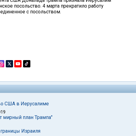
дента США Дональда Трампа признала Иерусалим
нское посольство. 4 марта прекратило работу
ъединенное с посольством.
во США в Иерусалиме
019
ит мирный план Трампа"
 границы Израиля