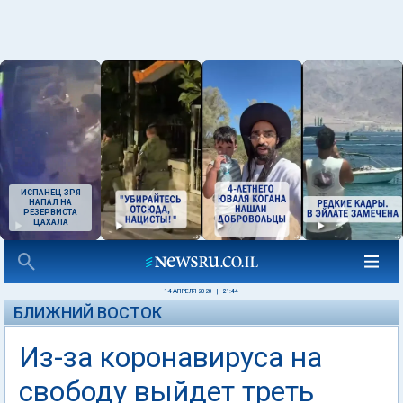
ИСПАНЕЦ ЗРЯ
НАПАЛ НА
РЕЗЕРВИСТА
ЦАХАЛА
14 АПРЕЛЯ 2020
|
21:44
БЛИЖНИЙ ВОСТОК
Из-за коронавируса на
свободу выйдет треть