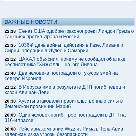
ВАЖНЫЕ НОВОСТИ
Сенат США одобрил законопроект Линдси Грэма о
22:38
санкциях против Ирана и России
1036-й день войны: действия в Газе, Ливане и
22:35
Сирии, операции в Иудее и Самарии
ЦАХАЛ объяснил, почему не сообщил об атаке
22:12
беспилотника "Хизбаллы" на юге Ливана
Два человека пострадали от укусов змей на
21:40
севере Израиля
В Иерусалиме в результате ДТП погиб певец и
21:12
хазан Авишай Леви
Хуситы атаковали правительственные силы в
20:30
йеменской провинции Мариб
Один человек погиб, трое пострадали в ДТП на
20:09
316-й трассе
Рейс авиакомпании Wizz из Рима в Тель-Авив
20:00
задержан из-за угрозы безопасности