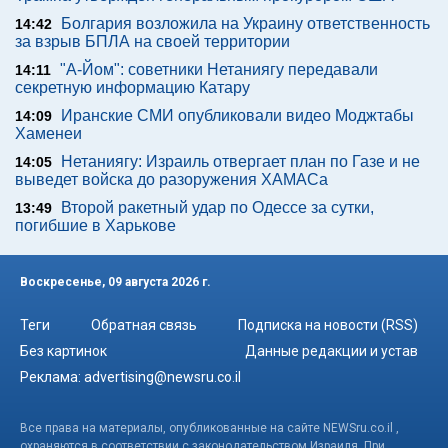
Болгария возложила на Украину ответственность
14:42
за взрыв БПЛА на своей территории
"А-Йом": советники Нетаниягу передавали
14:11
секретную информацию Катару
Иранские СМИ опубликовали видео Моджтабы
14:09
Хаменеи
Нетаниягу: Израиль отвергает план по Газе и не
14:05
выведет войска до разоружения ХАМАСа
Второй ракетный удар по Одессе за сутки,
13:49
погибшие в Харькове
Воскресенье, 09 августа 2026 г.
Теги
Обратная связь
Подписка на новости (RSS)
Без картинок
Данные редакции и устав
Реклама:
advertising@newsru.co.il
Все права на материалы, опубликованные на сайте NEWSru.co.il ,
охраняются в соответствии с законодательством Израиля. При